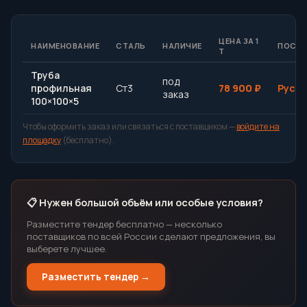
ЦЕНА ЗА 1
НАИМЕНОВАНИЕ
СТАЛЬ
НАЛИЧИЕ
ПОСТ
Т
Труба
под
профильная
Ст3
78 900 ₽
РусМ
заказ
100×100×5
Чтобы оформить заказ или связаться с поставщиком —
войдите на
площадку
(бесплатно).
📋 Нужен большой объём или особые условия?
Разместите тендер бесплатно — несколько
поставщиков по всей России сделают предложения, вы
выберете лучшее.
Разместить тендер →