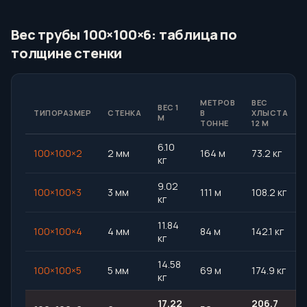
Вес трубы 100×100×6: таблица по
толщине стенки
МЕТРОВ
ВЕС
ВЕС 1
ТИПОРАЗМЕР
СТЕНКА
В
ХЛЫСТА
М
ТОННЕ
12 М
6.10
100×100×2
2 мм
164 м
73.2 кг
кг
9.02
100×100×3
3 мм
111 м
108.2 кг
кг
11.84
100×100×4
4 мм
84 м
142.1 кг
кг
14.58
100×100×5
5 мм
69 м
174.9 кг
кг
17.22
206.7