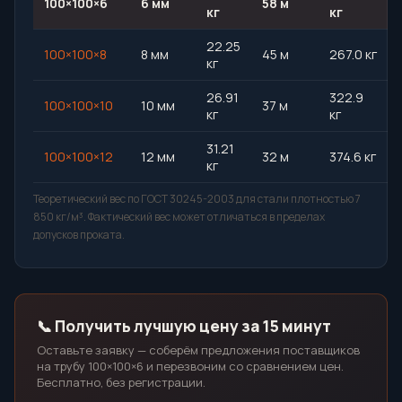
100×100×6
6 мм
58 м
кг
кг
22.25
100×100×8
8 мм
45 м
267.0 кг
кг
26.91
322.9
100×100×10
10 мм
37 м
кг
кг
31.21
100×100×12
12 мм
32 м
374.6 кг
кг
Теоретический вес по ГОСТ 30245-2003 для стали плотностью 7
850 кг/м³. Фактический вес может отличаться в пределах
допусков проката.
📞 Получить лучшую цену за 15 минут
Оставьте заявку — соберём предложения поставщиков
на трубу 100×100×6 и перезвоним со сравнением цен.
Бесплатно, без регистрации.