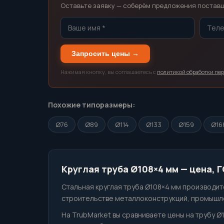
Оставьте заявку — соберём предложения поставщи
Запросить цены →
Нажимая кнопку, вы соглашаетесь с
политикой обработки пе
Похожие типоразмеры:
Ø76
Ø89
Ø114
Ø133
Ø159
Ø16
Круглая труба Ø108×4 мм — цена, 
Стальная круглая труба Ø108×4 мм производитс
строительстве металлоконструкций, промышле
На TrubMarket вы сравниваете цены на трубу Ø