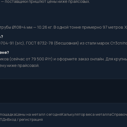
— поставщики пришлют цены ниже прайсовых.
убы Ø108×4 мм — 10.26 кг. В одной тонне примерно 97 метров. Хл
4?
704-91 (э/с), ГОСТ 8732-78 (бесшовная) из стали марок Ст3сп/пс
цене?
ков (сейчас от 79 500 ₽/т) и оформите заказ онлайн. Для круп
ену ниже прайсовой.
площадка
Цены на металл сегодня
Калькулятор веса металла
Справоч
 ПДн
Вход / регистрация