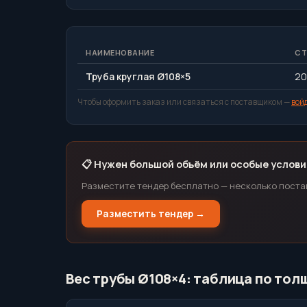
НАИМЕНОВАНИЕ
СТ
Труба круглая Ø108×5
20
Чтобы оформить заказ или связаться с поставщиком —
вой
📋 Нужен большой объём или особые услови
Разместите тендер бесплатно — несколько поста
Разместить тендер →
Вес трубы Ø108×4: таблица по тол