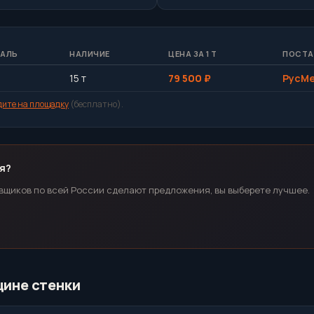
АЛЬ
НАЛИЧИЕ
ЦЕНА ЗА 1 Т
ПОСТА
15 т
79 500 ₽
РусМ
дите на площадку
(бесплатно).
я?
вщиков по всей России сделают предложения, вы выберете лучшее.
щине стенки