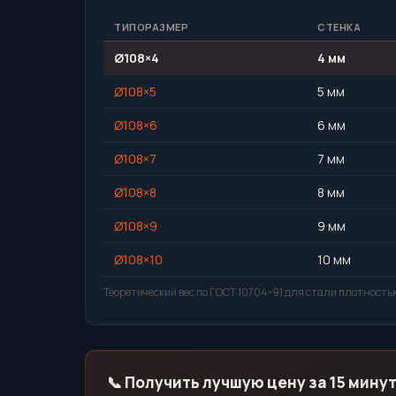
ТИПОРАЗМЕР
СТЕНКА
Ø108×4
4 мм
Ø108×5
5 мм
Ø108×6
6 мм
Ø108×7
7 мм
Ø108×8
8 мм
Ø108×9
9 мм
Ø108×10
10 мм
Теоретический вес по ГОСТ 10704-91 для стали плотностью
📞 Получить лучшую цену за 15 мину