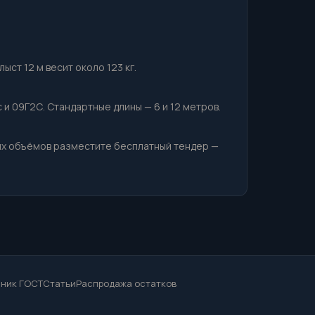
ыст 12 м весит около 123 кг.
 и 09Г2С. Стандартные длины — 6 и 12 метров.
ных объёмов разместите бесплатный тендер —
ник ГОСТ
Статьи
Распродажа остатков