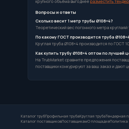
крупного объёма выгоднее
разместить тендер
Вопросы и ответы
Сколько весит 1 метр трубы Ø108×4?
Теоретический вес погонного метра круглаяй тр
По какому ГОСТ производится труба Ø108×
Круглая труба Ø108×4 производится по ГОСТ 10
Как купить трубу Ø108×4 оптом по лучшей 
На TrubMarket сравните предложения поставщи
поставщики конкурируют за ваш заказ и дают ц
Каталог труб
Профильная труба
Круглая труба
Тендерная 
Каталог поставщиков
Поставщикам
О площадке
Политика