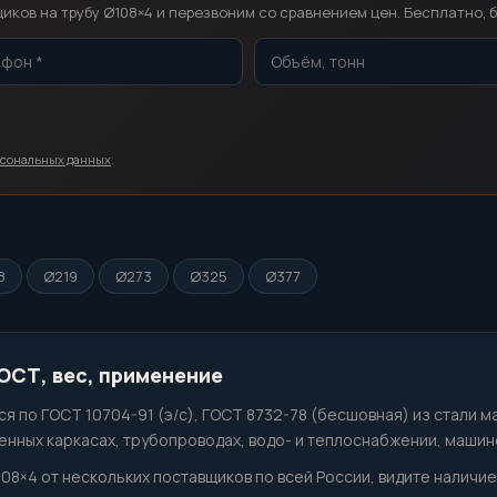
ков на трубу Ø108×4 и перезвоним со сравнением цен. Бесплатно, б
рсональных данных
.
8
Ø219
Ø273
Ø325
Ø377
ГОСТ, вес, применение
я по ГОСТ 10704-91 (э/с), ГОСТ 8732-78 (бесшовная) из стали м
нных каркасах, трубопроводах, водо- и теплоснабжении, машин
108×4 от нескольких поставщиков по всей России, видите наличие