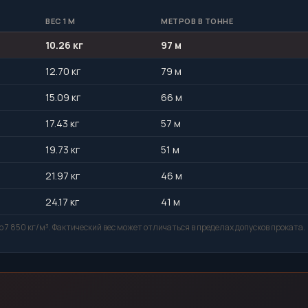
ВЕС 1 М
МЕТРОВ В ТОННЕ
10.26 кг
97 м
12.70 кг
79 м
15.09 кг
66 м
17.43 кг
57 м
19.73 кг
51 м
21.97 кг
46 м
24.17 кг
41 м
 7 850 кг/м³. Фактический вес может отличаться в пределах допусков проката.
т