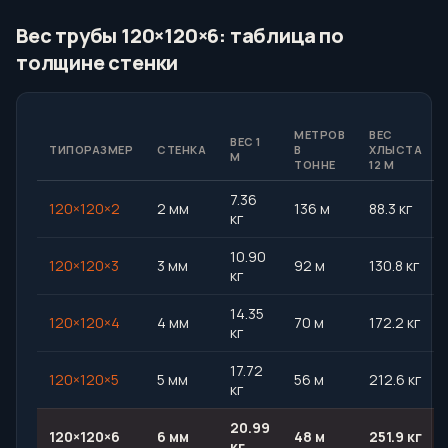
Вес трубы 120×120×6: таблица по
толщине стенки
МЕТРОВ
ВЕС
ВЕС 1
ТИПОРАЗМЕР
СТЕНКА
В
ХЛЫСТА
М
ТОННЕ
12 М
7.36
120×120×2
2 мм
136 м
88.3 кг
кг
10.90
120×120×3
3 мм
92 м
130.8 кг
кг
14.35
120×120×4
4 мм
70 м
172.2 кг
кг
17.72
120×120×5
5 мм
56 м
212.6 кг
кг
20.99
120×120×6
6 мм
48 м
251.9 кг
кг