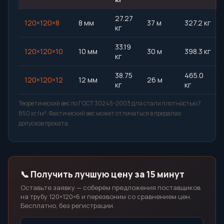
27.27
120×120×8
8 мм
37 м
327.2 кг
кг
33.19
120×120×10
10 мм
30 м
398.3 кг
кг
38.75
465.0
120×120×12
12 мм
26 м
кг
кг
Теоретический вес по ГОСТ 30245-2003 для стали плотностью 7
850 кг/м³. Фактический вес может отличаться в пределах
допусков проката.
📞 Получить лучшую цену за 15 минут
Оставьте заявку — соберём предложения поставщиков
на трубу 120×120×6 и перезвоним со сравнением цен.
Бесплатно, без регистрации.