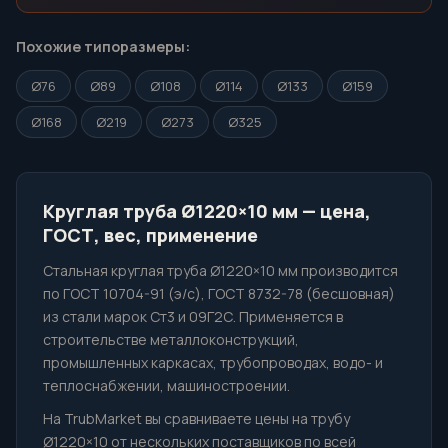
Похожие типоразмеры:
Ø76
Ø89
Ø108
Ø114
Ø133
Ø159
Ø168
Ø219
Ø273
Ø325
Круглая труба Ø1220×10 мм — цена,
ГОСТ, вес, применение
Стальная круглая труба Ø1220×10 мм производится
по ГОСТ 10704-91 (э/с), ГОСТ 8732-78 (бесшовная)
из стали марок Ст3 и 09Г2С. Применяется в
строительстве металлоконструкций,
промышленных каркасах, трубопроводах, водо- и
теплоснабжении, машиностроении.
На TrubMarket вы сравниваете цены на трубу
Ø1220×10 от нескольких поставщиков по всей