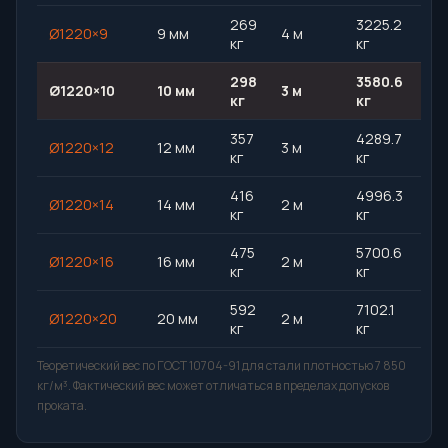
269
3225.2
Ø1220×9
9 мм
4 м
кг
кг
298
3580.6
Ø1220×10
10 мм
3 м
кг
кг
357
4289.7
Ø1220×12
12 мм
3 м
кг
кг
416
4996.3
Ø1220×14
14 мм
2 м
кг
кг
475
5700.6
Ø1220×16
16 мм
2 м
кг
кг
592
7102.1
Ø1220×20
20 мм
2 м
кг
кг
Теоретический вес по ГОСТ 10704-91 для стали плотностью 7 850
кг/м³. Фактический вес может отличаться в пределах допусков
проката.