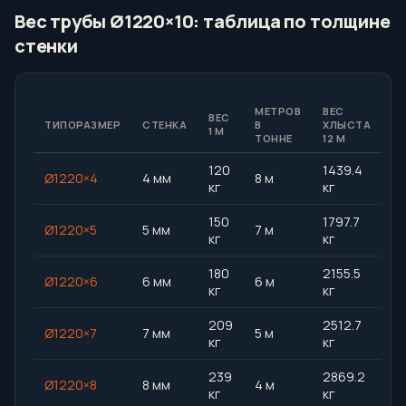
Вес трубы Ø1220×10: таблица по толщине
стенки
МЕТРОВ
ВЕС
ВЕС
ТИПОРАЗМЕР
СТЕНКА
В
ХЛЫСТА
1 М
ТОННЕ
12 М
120
1439.4
Ø1220×4
4 мм
8 м
кг
кг
150
1797.7
Ø1220×5
5 мм
7 м
кг
кг
180
2155.5
Ø1220×6
6 мм
6 м
кг
кг
209
2512.7
Ø1220×7
7 мм
5 м
кг
кг
239
2869.2
Ø1220×8
8 мм
4 м
кг
кг