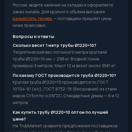
России, видите наличие на складах и оформляете
заказ онлайн. Для крупного объёма выгоднее
разместить тендер
— поставщики пришлют цены
ниже прайсовых.
Вопросы и ответы
Сколько весит 1 метр трубы Ø1220×10?
Теоретический вес погонного метра круглаяй
трубы Ø1220×10 мм — 298 кг. В одной тонне
примерно 3 метров. Хлыст 12 м весит около 3581 кг.
По какому ГОСТ производится труба Ø1220×10?
Круглая труба Ø1220×10 производится по ГОСТ
10704-91 (э/с), ГОСТ 8732-78 (бесшовная) из стали
марок Ст3сп/пс и 09Г2С. Стандартные длины — 6 и 12
метров.
Как купить трубу Ø1220×10 оптом по лучшей
цене?
На TrubMarket сравните предложения поставщиков