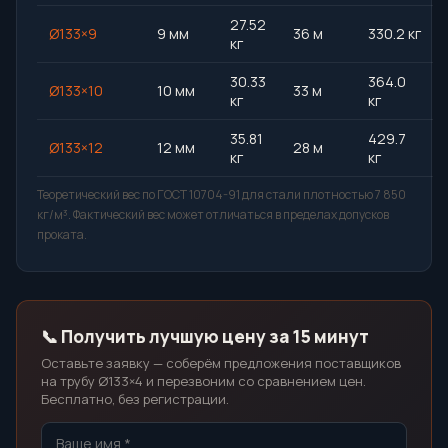
27.52
Ø133×9
9 мм
36 м
330.2 кг
кг
30.33
364.0
Ø133×10
10 мм
33 м
кг
кг
35.81
429.7
Ø133×12
12 мм
28 м
кг
кг
Теоретический вес по ГОСТ 10704-91 для стали плотностью 7 850
кг/м³. Фактический вес может отличаться в пределах допусков
проката.
📞 Получить лучшую цену за 15 минут
Оставьте заявку — соберём предложения поставщиков
на трубу Ø133×4 и перезвоним со сравнением цен.
Бесплатно, без регистрации.