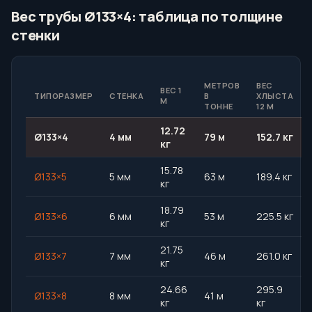
Вес трубы Ø133×4: таблица по толщине
стенки
МЕТРОВ
ВЕС
ВЕС 1
ТИПОРАЗМЕР
СТЕНКА
В
ХЛЫСТА
М
ТОННЕ
12 М
12.72
Ø133×4
4 мм
79 м
152.7 кг
кг
15.78
Ø133×5
5 мм
63 м
189.4 кг
кг
18.79
Ø133×6
6 мм
53 м
225.5 кг
кг
21.75
Ø133×7
7 мм
46 м
261.0 кг
кг
24.66
295.9
Ø133×8
8 мм
41 м
кг
кг