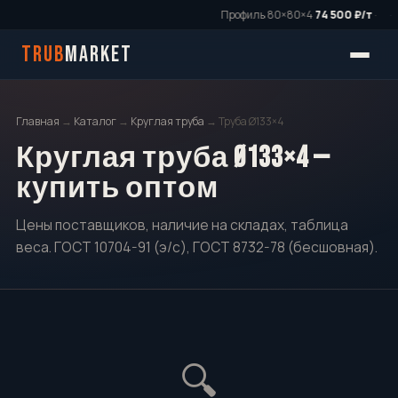
Профиль 80×80×4
74 500 ₽/т
·
·
TRUB
MARKET
Главная
→
Каталог
→
Круглая труба
→ Труба Ø133×4
Круглая труба Ø133×4 —
купить оптом
Цены поставщиков, наличие на складах, таблица
веса. ГОСТ 10704-91 (э/с), ГОСТ 8732-78 (бесшовная).
🔍