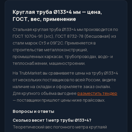
Круглая труба Ø133×4 мм — цена,
ГОСТ, вес, применение
Стальная круглая труба Ø133×4 мм производится по
ГОСТ 10704-91 (э/с), ГОСТ 8732-78 (бесшовная) из
стали марок Ст3 и 09Г2С. Применяется в
строительстве металлоконструкций,
промышленных каркасах, трубопроводах, водо- и
теплоснабжении, машиностроении.
На TrubMarket вы сравниваете цены на трубу Ø133×4
от нескольких поставщиков по всей России, видите
наличие на складах и оформляете заказ онлайн.
Для крупного объёма выгоднее
разместить тендер
— поставщики пришлют цены ниже прайсовых.
Вопросы и ответы
Сколько весит 1 метр трубы Ø133×4?
Теоретический вес погонного метра круглаяй