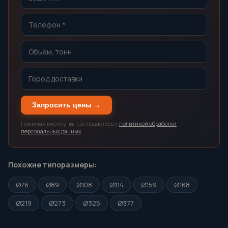
Запросить цены →
Нажимая кнопку, вы соглашаетесь с
политикой обработки
персональных данных
.
Похожие типоразмеры:
Ø76
Ø89
Ø108
Ø114
Ø159
Ø168
Ø219
Ø273
Ø325
Ø377