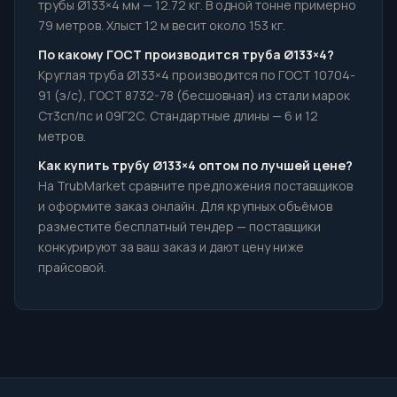
трубы Ø133×4 мм — 12.72 кг. В одной тонне примерно
79 метров. Хлыст 12 м весит около 153 кг.
По какому ГОСТ производится труба Ø133×4?
Круглая труба Ø133×4 производится по ГОСТ 10704-
91 (э/с), ГОСТ 8732-78 (бесшовная) из стали марок
Ст3сп/пс и 09Г2С. Стандартные длины — 6 и 12
метров.
Как купить трубу Ø133×4 оптом по лучшей цене?
На TrubMarket сравните предложения поставщиков
и оформите заказ онлайн. Для крупных объёмов
разместите бесплатный тендер — поставщики
конкурируют за ваш заказ и дают цену ниже
прайсовой.