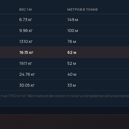
ВЕС 1 М
МЕТРОВ В ТОННЕ
6.73 кг
149 м
9.96 кг
100 м
13.10 кг
76 м
16.15 кг
62 м
19.11 кг
52 м
24.76 кг
40 м
30.05 кг
33 м
тью 7 850 кг/м³. Фактический вес может отличаться в пределах допусков прока
т