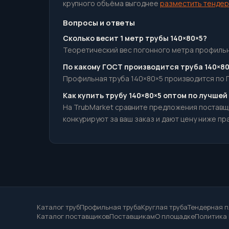
крупного объёма выгоднее
разместить тендер
Вопросы и ответы
Сколько весит 1 метр трубы 140×80×5?
Теоретический вес погонного метра профильнаяй
По какому ГОСТ производится труба 140×80
Профильная труба 140×80×5 производится по Г
Как купить трубу 140×80×5 оптом по лучшей
На TrubMarket сравните предложения поставщ
конкурируют за ваш заказ и дают цену ниже пр
Каталог труб
Профильная труба
Круглая труба
Тендерная 
Каталог поставщиков
Поставщикам
О площадке
Политика