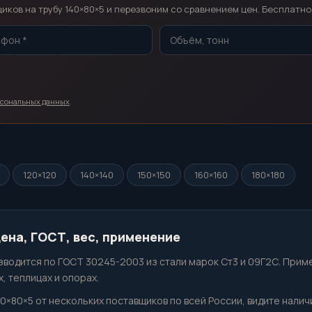
ков на трубу 140×80×5 и перезвоним со сравнением цен. Бесплатно,
рсональных данных
.
120×120
140×140
150×150
160×160
180×180
ена, ГОСТ, вес, применение
водится по ГОСТ 30245-2003 из стали марок Ст3 и 09Г2С. Прим
, теплицах и опорах.
40×80×5 от нескольких поставщиков по всей России, видите налич