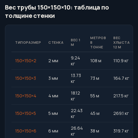
Вес трубы 150×150×10: таблица по
толщине стенки
МЕТРОВ
ВЕС
ВЕС 1
ТИПОРАЗМЕР
СТЕНКА
В
ХЛЫСТА
М
ТОННЕ
12 М
9.24
150×150×2
2 мм
108 м
110.9 кг
кг
13.73
150×150×3
3 мм
73 м
164.7 кг
кг
18.12
150×150×4
4 мм
55 м
217.5 кг
кг
22.43
150×150×5
5 мм
45 м
269.1 кг
кг
26.64
150×150×6
6 мм
38 м
319.7 кг
кг