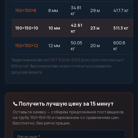
34.81
150×150×8
8 мм
29 м
417.7 кг
кг
42.61
150×150×10
10 мм
23 м
511.3 кг
кг
50.05
600.6
150×150×12
12 мм
20 м
кг
кг
Теоретический вес по ГОСТ 30245-2003 для стали плотностью 7
850 кг/м³. Фактический вес может отличаться в пределах
допусков проката.
📞 Получить лучшую цену за 15 минут
Оставьте заявку — соберём предложения поставщиков
на трубу 150×150×10 и перезвоним со сравнением цен.
Бесплатно, без регистрации.