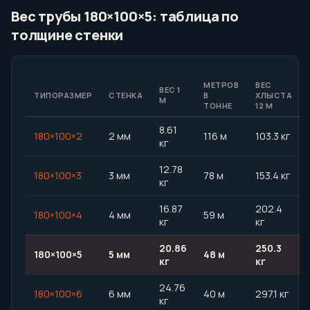
Вес трубы 180×100×5: таблица по
толщине стенки
МЕТРОВ
ВЕС
ВЕС 1
ТИПОРАЗМЕР
СТЕНКА
В
ХЛЫСТА
М
ТОННЕ
12 М
8.61
180×100×2
2 мм
116 м
103.3 кг
кг
12.78
180×100×3
3 мм
78 м
153.4 кг
кг
16.87
202.4
180×100×4
4 мм
59 м
кг
кг
20.86
250.3
180×100×5
5 мм
48 м
кг
кг
24.76
180×100×6
6 мм
40 м
297.1 кг
кг