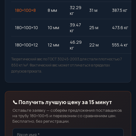
32.29
180×100×8
8 мм
31 м
387.5 кг
кг
39.47
180×100×10
10 мм
25 м
473.6 кг
кг
46.29
180×100×12
12 мм
22 м
555.4 кг
кг
Теоретический вес по ГОСТ 30245-2003 для стали плотностью 7
850 кг/м³. Фактический вес может отличаться в пределах
допусков проката.
📞 Получить лучшую цену за 15 минут
Оставьте заявку — соберём предложения поставщиков
на трубу 180×100×5 и перезвоним со сравнением цен.
Бесплатно, без регистрации.