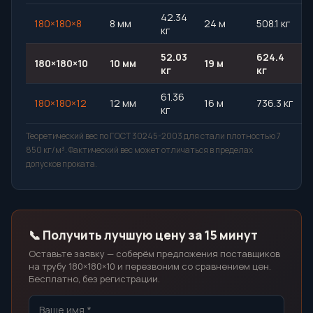
42.34
180×180×8
8 мм
24 м
508.1 кг
кг
52.03
624.4
180×180×10
10 мм
19 м
кг
кг
61.36
180×180×12
12 мм
16 м
736.3 кг
кг
Теоретический вес по ГОСТ 30245-2003 для стали плотностью 7
850 кг/м³. Фактический вес может отличаться в пределах
допусков проката.
📞 Получить лучшую цену за 15 минут
Оставьте заявку — соберём предложения поставщиков
на трубу 180×180×10 и перезвоним со сравнением цен.
Бесплатно, без регистрации.