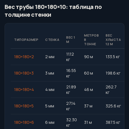
Вес трубы 180×180×10: таблица по
толщине стенки
МЕТРОВ
ВЕС
ВЕС 1
ТИПОРАЗМЕР
СТЕНКА
В
ХЛЫСТА
М
ТОННЕ
12 М
11.12
180×180×2
2 мм
90 м
133.5 кг
кг
16.55
180×180×3
3 мм
60 м
198.6 кг
кг
21.89
262.7
180×180×4
4 мм
46 м
кг
кг
27.14
180×180×5
5 мм
37 м
325.6 кг
кг
32.30
180×180×6
6 мм
31 м
387.5 кг
кг