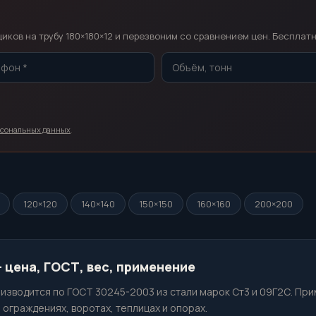
т
ков на трубу 180×180×12 и перезвоним со сравнением цен. Бесплатн
рсональных данных
.
120×120
140×140
150×150
160×160
200×200
 цена, ГОСТ, вес, применение
изводится по ГОСТ 30245-2003 из стали марок Ст3 и 09Г2С. Пр
ограждениях, воротах, теплицах и опорах.