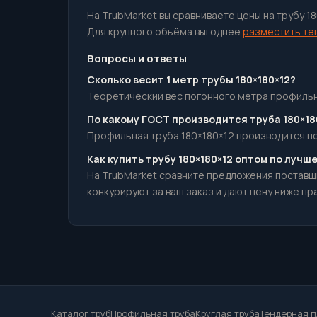
На TrubMarket вы сравниваете цены на трубу 1
Для крупного объёма выгоднее
разместить те
Вопросы и ответы
Сколько весит 1 метр трубы 180×180×12?
Теоретический вес погонного метра профильнаяй
По какому ГОСТ производится труба 180×18
Профильная труба 180×180×12 производится по 
Как купить трубу 180×180×12 оптом по лучш
На TrubMarket сравните предложения поставщ
конкурируют за ваш заказ и дают цену ниже пр
Каталог труб
Профильная труба
Круглая труба
Тендерная 