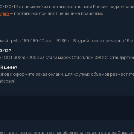
80×180×12 от нескольких поставщиков по всей России, видите нал
ндер
— поставщики пришлют цены ниже прайсовых.
 трубы 180×180×12 мм — 61.36 кг. В одной тонне примерно 16 мет
0×12?
ГОСТ 30245-2003 из стали марок Ст3сп/пс и 09Г2С. Стандартные
ей цене?
иков и оформите заказ онлайн. Для крупных объёмов разместит
айсовой.
площадка
Цены на металл сегодня
Калькулятор веса металла
Справоч