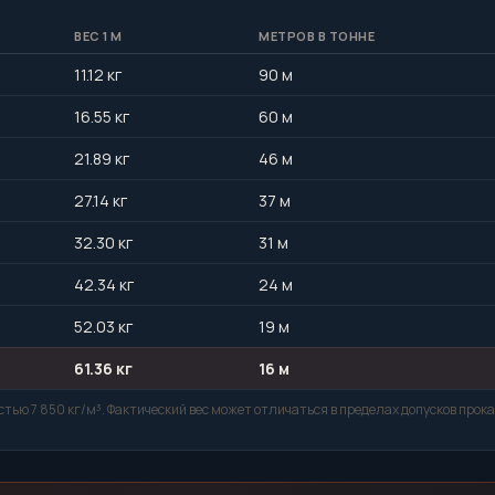
ВЕС 1 М
МЕТРОВ В ТОННЕ
11.12 кг
90 м
16.55 кг
60 м
21.89 кг
46 м
27.14 кг
37 м
32.30 кг
31 м
42.34 кг
24 м
52.03 кг
19 м
61.36 кг
16 м
тью 7 850 кг/м³. Фактический вес может отличаться в пределах допусков прока