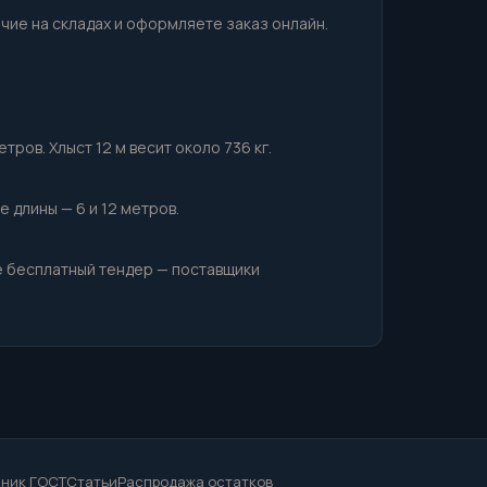
ичие на складах и оформляете заказ онлайн.
ров. Хлыст 12 м весит около 736 кг.
 длины — 6 и 12 метров.
е бесплатный тендер — поставщики
ник ГОСТ
Статьи
Распродажа остатков