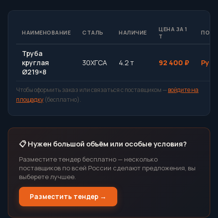
ЦЕНА ЗА 1
НАИМЕНОВАНИЕ
СТАЛЬ
НАЛИЧИЕ
ПОС
Т
Труба
круглая
30ХГСА
4.2 т
92 400 ₽
Рус
Ø219×8
Чтобы оформить заказ или связаться с поставщиком —
войдите на
площадку
(бесплатно).
📋 Нужен большой объём или особые условия?
Разместите тендер бесплатно — несколько
поставщиков по всей России сделают предложения, вы
выберете лучшее.
Разместить тендер →