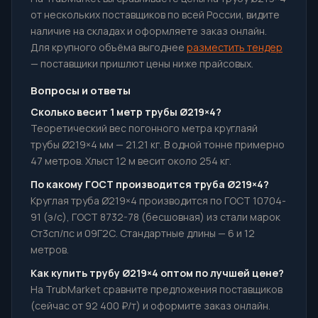
от нескольких поставщиков по всей России, видите
наличие на складах и оформляете заказ онлайн.
Для крупного объёма выгоднее
разместить тендер
— поставщики пришлют цены ниже прайсовых.
Вопросы и ответы
Сколько весит 1 метр трубы Ø219×4?
Теоретический вес погонного метра круглаяй
трубы Ø219×4 мм — 21.21 кг. В одной тонне примерно
47 метров. Хлыст 12 м весит около 254 кг.
По какому ГОСТ производится труба Ø219×4?
Круглая труба Ø219×4 производится по ГОСТ 10704-
91 (э/с), ГОСТ 8732-78 (бесшовная) из стали марок
Ст3сп/пс и 09Г2С. Стандартные длины — 6 и 12
метров.
Как купить трубу Ø219×4 оптом по лучшей цене?
На TrubMarket сравните предложения поставщиков
(сейчас от 92 400 ₽/т) и оформите заказ онлайн.