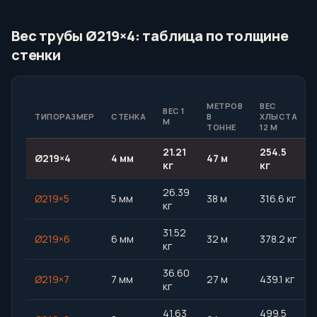
Вес трубы Ø219×4: таблица по толщине
стенки
МЕТРОВ
ВЕС
ВЕС 1
ТИПОРАЗМЕР
СТЕНКА
В
ХЛЫСТА
М
ТОННЕ
12 М
21.21
254.5
Ø219×4
4 мм
47 м
кг
кг
26.39
Ø219×5
5 мм
38 м
316.6 кг
кг
31.52
Ø219×6
6 мм
32 м
378.2 кг
кг
36.60
Ø219×7
7 мм
27 м
439.1 кг
кг
41.63
499.5