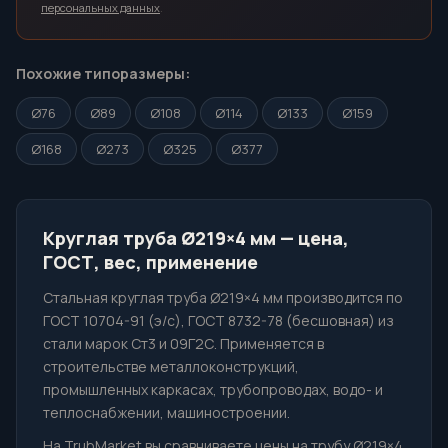
персональных данных
.
Похожие типоразмеры:
Ø76
Ø89
Ø108
Ø114
Ø133
Ø159
Ø168
Ø273
Ø325
Ø377
Круглая труба Ø219×4 мм — цена,
ГОСТ, вес, применение
Стальная круглая труба Ø219×4 мм производится по
ГОСТ 10704-91 (э/с), ГОСТ 8732-78 (бесшовная) из
стали марок Ст3 и 09Г2С. Применяется в
строительстве металлоконструкций,
промышленных каркасах, трубопроводах, водо- и
теплоснабжении, машиностроении.
На TrubMarket вы сравниваете цены на трубу Ø219×4