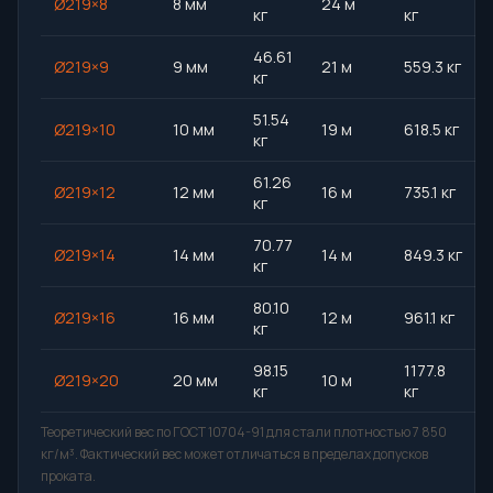
Ø219×8
8 мм
24 м
кг
кг
46.61
Ø219×9
9 мм
21 м
559.3 кг
кг
51.54
Ø219×10
10 мм
19 м
618.5 кг
кг
61.26
Ø219×12
12 мм
16 м
735.1 кг
кг
70.77
Ø219×14
14 мм
14 м
849.3 кг
кг
80.10
Ø219×16
16 мм
12 м
961.1 кг
кг
98.15
1177.8
Ø219×20
20 мм
10 м
кг
кг
Теоретический вес по ГОСТ 10704-91 для стали плотностью 7 850
кг/м³. Фактический вес может отличаться в пределах допусков
проката.