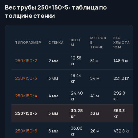
Вес трубы 250×150×5: таблица по
толщине стенки
МЕТРОВ
ВЕС
ВЕС 1
ТИПОРАЗМЕР
СТЕНКА
В
ХЛЫСТА
М
ТОННЕ
12 М
12.38
250×150×2
2 мм
81 м
148.6 кг
кг
18.44
250×150×3
3 мм
54 м
221.2 кг
кг
24.40
292.8
250×150×4
4 мм
41 м
кг
кг
30.28
363.3
250×150×5
5 мм
33 м
кг
кг
36.06
250×150×6
6 мм
28 м
432.8 кг
кг