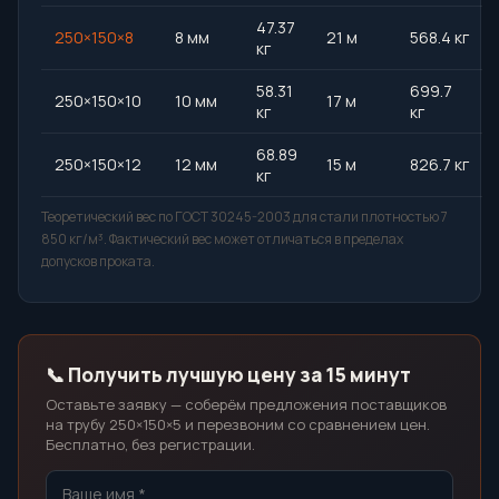
47.37
250×150×8
8 мм
21 м
568.4 кг
кг
58.31
699.7
250×150×10
10 мм
17 м
кг
кг
68.89
250×150×12
12 мм
15 м
826.7 кг
кг
Теоретический вес по ГОСТ 30245-2003 для стали плотностью 7
850 кг/м³. Фактический вес может отличаться в пределах
допусков проката.
📞 Получить лучшую цену за 15 минут
Оставьте заявку — соберём предложения поставщиков
на трубу 250×150×5 и перезвоним со сравнением цен.
Бесплатно, без регистрации.