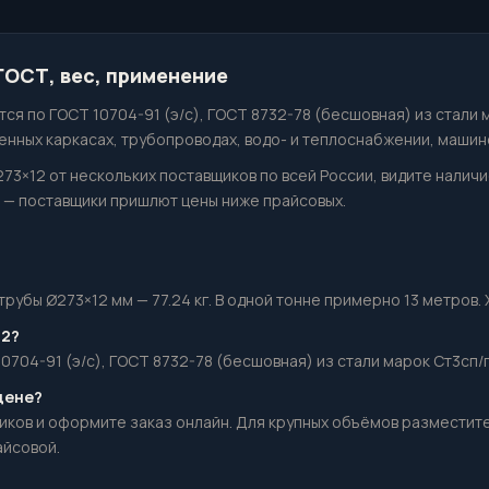
 ГОСТ, вес, применение
ся по ГОСТ 10704-91 (э/с), ГОСТ 8732-78 (бесшовная) из стали 
нных каркасах, трубопроводах, водо- и теплоснабжении, машин
273×12 от нескольких поставщиков по всей России, видите налич
— поставщики пришлют цены ниже прайсовых.
убы Ø273×12 мм — 77.24 кг. В одной тонне примерно 13 метров. Х
12?
0704-91 (э/с), ГОСТ 8732-78 (бесшовная) из стали марок Ст3сп/п
цене?
иков и оформите заказ онлайн. Для крупных объёмов разместит
айсовой.