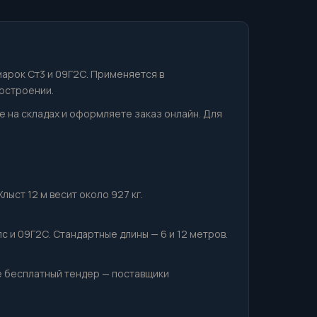
марок Ст3 и 09Г2С. Применяется в
остроении.
ие на складах и оформляете заказ онлайн. Для
лыст 12 м весит около 927 кг.
с и 09Г2С. Стандартные длины — 6 и 12 метров.
е бесплатный тендер — поставщики