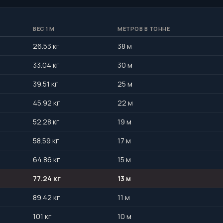
ВЕС 1 М
МЕТРОВ В ТОННЕ
26.53 кг
38 м
33.04 кг
30 м
39.51 кг
25 м
45.92 кг
22 м
52.28 кг
19 м
58.59 кг
17 м
64.86 кг
15 м
77.24 кг
13 м
89.42 кг
11 м
101 кг
10 м