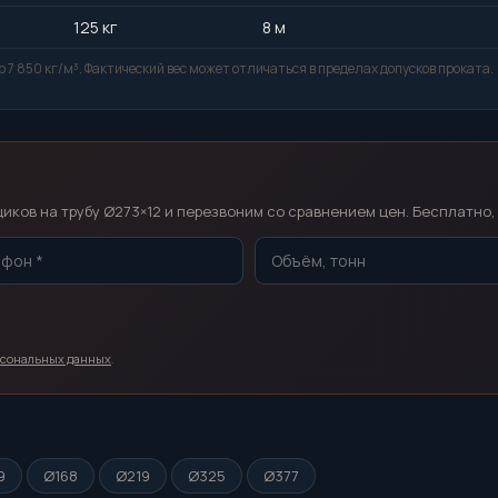
125 кг
8 м
 7 850 кг/м³. Фактический вес может отличаться в пределах допусков проката.
т
ков на трубу Ø273×12 и перезвоним со сравнением цен. Бесплатно, 
рсональных данных
.
9
Ø168
Ø219
Ø325
Ø377