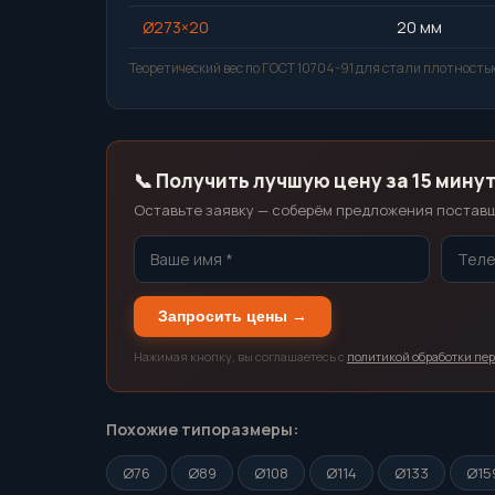
Ø273×20
20 мм
Теоретический вес по ГОСТ 10704-91 для стали плотностью
📞 Получить лучшую цену за 15 мину
Оставьте заявку — соберём предложения поставщи
Запросить цены →
Нажимая кнопку, вы соглашаетесь с
политикой обработки пе
Похожие типоразмеры:
Ø76
Ø89
Ø108
Ø114
Ø133
Ø15