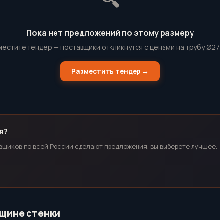
Пока нет предложений по этому размеру
местите тендер — поставщики откликнутся с ценами на трубу Ø27
Разместить тендер →
я?
вщиков по всей России сделают предложения, вы выберете лучшее.
лщине стенки