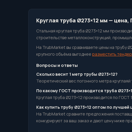
Круглая труба Ø273×12 мм — цена,
Стальная круглая труба Ø273×12 мм производит
строительстве металлоконструкций, промышле
На TrubMarket вы сравниваете цены на трубу Ø
крупного объёма выгоднее
разместить тендер
Вопросы и ответы
Сколько весит 1 метр трубы Ø273×12?
Теоретический вес погонного метра круглаяй тр
По какому ГОСТ производится труба Ø273×
Круглая труба Ø273×12 производится по ГОСТ 1
Как купить трубу Ø273×12 оптом по лучшей 
На TrubMarket сравните предложения поставщ
конкурируют за ваш заказ и дают цену ниже пр