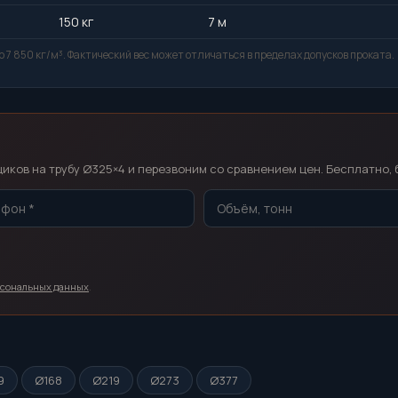
150 кг
7 м
 7 850 кг/м³. Фактический вес может отличаться в пределах допусков проката.
т
ков на трубу Ø325×4 и перезвоним со сравнением цен. Бесплатно, 
рсональных данных
.
9
Ø168
Ø219
Ø273
Ø377