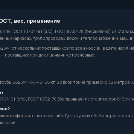
ГОСТ, вес, применение
я по ГОСТ 10704-91 (э/с), ГОСТ 8732-78 (бесшовная) из стали м
нных каркасах, трубопроводах, водо- и теплоснабжении, машин
325×4 от нескольких поставщиков по всей России, видите наличи
— поставщики пришлют цены ниже прайсовых.
убы Ø325×4 мм — 31.66 кг. В одной тонне примерно 32 метров. Хл
4?
704-91 (э/с), ГОСТ 8732-78 (бесшовная) из стали марок Ст3сп/пс
цене?
иков и оформите заказ онлайн. Для крупных объёмов разместит
айсовой.