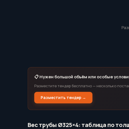
Раз
📋 Нужен большой объём или особые услови
Разместите тендер бесплатно — несколько поста
Разместить тендер →
Вес трубы Ø325×4: таблица по тол