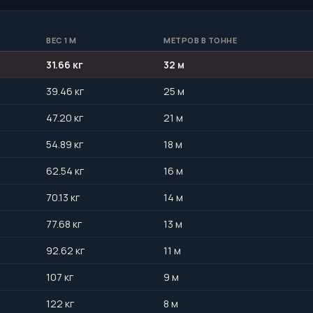
ВЕС 1 М
МЕТРОВ В ТОННЕ
31.66 кг
32 м
39.46 кг
25 м
47.20 кг
21 м
54.89 кг
18 м
62.54 кг
16 м
70.13 кг
14 м
77.68 кг
13 м
92.62 кг
11 м
107 кг
9 м
122 кг
8 м