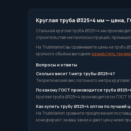
Круглая труба Ø325×4 мм — цена, 
Стальная круглая труба Ø325×4 мм производитс
строительстве металлоконструкций, промышле
На TrubMarket вы сравниваете цены на трубу Ø
крупного объёма выгоднее
разместить тендер
Вопросы и ответы
Сколько весит 1 метр трубы Ø325×4?
Теоретический вес погонного метра круглаяй тр
По какому ГОСТ производится труба Ø325×
Круглая труба Ø325×4 производится по ГОСТ 10
Как купить трубу Ø325×4 оптом по лучшей 
На TrubMarket сравните предложения поставщ
конкурируют за ваш заказ и дают цену ниже пр