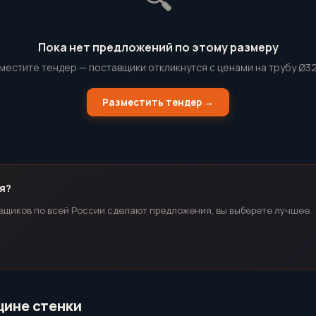
Пока нет предложений по этому размеру
местите тендер — поставщики откликнутся с ценами на трубу Ø3
Разместить тендер →
я?
вщиков по всей России сделают предложения, вы выберете лучшее.
щине стенки