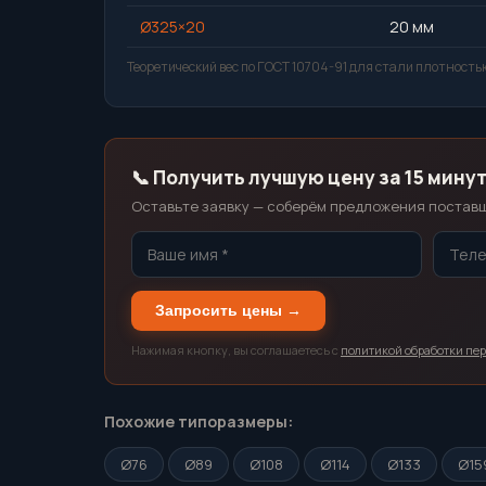
Ø325×20
20 мм
Теоретический вес по ГОСТ 10704-91 для стали плотностью
📞 Получить лучшую цену за 15 мину
Оставьте заявку — соберём предложения поставщи
Запросить цены →
Нажимая кнопку, вы соглашаетесь с
политикой обработки пе
Похожие типоразмеры:
Ø76
Ø89
Ø108
Ø114
Ø133
Ø15