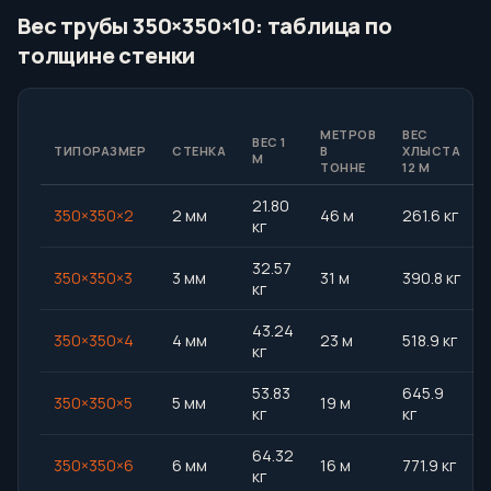
Вес трубы 350×350×10: таблица по
толщине стенки
МЕТРОВ
ВЕС
ВЕС 1
ТИПОРАЗМЕР
СТЕНКА
В
ХЛЫСТА
М
ТОННЕ
12 М
21.80
350×350×2
2 мм
46 м
261.6 кг
кг
32.57
350×350×3
3 мм
31 м
390.8 кг
кг
43.24
350×350×4
4 мм
23 м
518.9 кг
кг
53.83
645.9
350×350×5
5 мм
19 м
кг
кг
64.32
350×350×6
6 мм
16 м
771.9 кг
кг