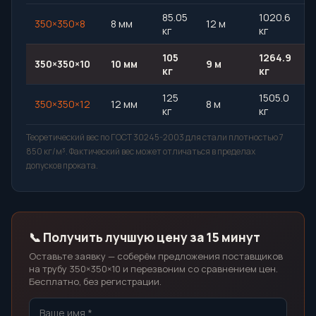
85.05
1020.6
350×350×8
8 мм
12 м
кг
кг
105
1264.9
350×350×10
10 мм
9 м
кг
кг
125
1505.0
350×350×12
12 мм
8 м
кг
кг
Теоретический вес по ГОСТ 30245-2003 для стали плотностью 7
850 кг/м³. Фактический вес может отличаться в пределах
допусков проката.
📞 Получить лучшую цену за 15 минут
Оставьте заявку — соберём предложения поставщиков
на трубу 350×350×10 и перезвоним со сравнением цен.
Бесплатно, без регистрации.