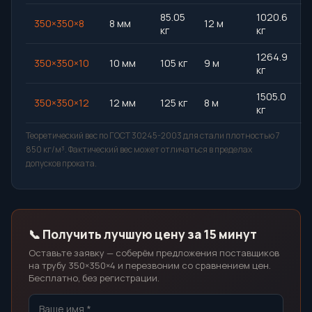
85.05
1020.6
350×350×8
8 мм
12 м
кг
кг
1264.9
350×350×10
10 мм
105 кг
9 м
кг
1505.0
350×350×12
12 мм
125 кг
8 м
кг
Теоретический вес по ГОСТ 30245-2003 для стали плотностью 7
850 кг/м³. Фактический вес может отличаться в пределах
допусков проката.
📞 Получить лучшую цену за 15 минут
Оставьте заявку — соберём предложения поставщиков
на трубу 350×350×4 и перезвоним со сравнением цен.
Бесплатно, без регистрации.