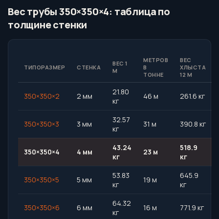
Вес трубы 350×350×4: таблица по
толщине стенки
МЕТРОВ
ВЕС
ВЕС 1
ТИПОРАЗМЕР
СТЕНКА
В
ХЛЫСТА
М
ТОННЕ
12 М
21.80
350×350×2
2 мм
46 м
261.6 кг
кг
32.57
350×350×3
3 мм
31 м
390.8 кг
кг
43.24
518.9
350×350×4
4 мм
23 м
кг
кг
53.83
645.9
350×350×5
5 мм
19 м
кг
кг
64.32
350×350×6
6 мм
16 м
771.9 кг
кг