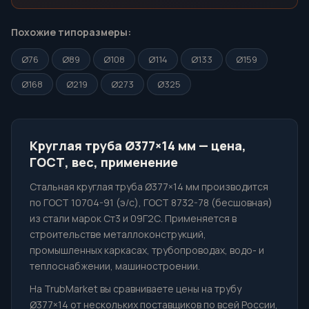
Похожие типоразмеры:
Ø76
Ø89
Ø108
Ø114
Ø133
Ø159
Ø168
Ø219
Ø273
Ø325
Круглая труба Ø377×14 мм — цена,
ГОСТ, вес, применение
Стальная круглая труба Ø377×14 мм производится
по ГОСТ 10704-91 (э/с), ГОСТ 8732-78 (бесшовная)
из стали марок Ст3 и 09Г2С. Применяется в
строительстве металлоконструкций,
промышленных каркасах, трубопроводах, водо- и
теплоснабжении, машиностроении.
На TrubMarket вы сравниваете цены на трубу
Ø377×14 от нескольких поставщиков по всей России,