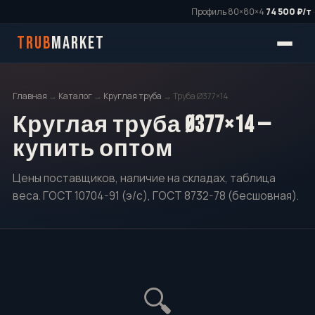
Профиль 80×80×4
74 500 ₽/т
·
TRUB
MARKET
Главная
→
Каталог
→
Круглая труба
→ Труба Ø377×14
Круглая труба Ø377×14 —
купить оптом
Цены поставщиков, наличие на складах, таблица
веса. ГОСТ 10704-91 (э/с), ГОСТ 8732-78 (бесшовная).
🔍