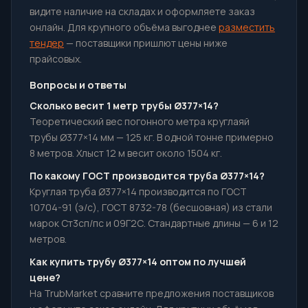
видите наличие на складах и оформляете заказ
онлайн. Для крупного объёма выгоднее
разместить
тендер
— поставщики пришлют цены ниже
прайсовых.
Вопросы и ответы
Сколько весит 1 метр трубы Ø377×14?
Теоретический вес погонного метра круглаяй
трубы Ø377×14 мм — 125 кг. В одной тонне примерно
8 метров. Хлыст 12 м весит около 1504 кг.
По какому ГОСТ производится труба Ø377×14?
Круглая труба Ø377×14 производится по ГОСТ
10704-91 (э/с), ГОСТ 8732-78 (бесшовная) из стали
марок Ст3сп/пс и 09Г2С. Стандартные длины — 6 и 12
метров.
Как купить трубу Ø377×14 оптом по лучшей
цене?
На TrubMarket сравните предложения поставщиков