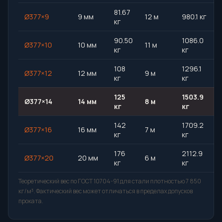
81.67
Ø377×9
9 мм
12 м
980.1 кг
кг
90.50
1086.0
Ø377×10
10 мм
11 м
кг
кг
108
1296.1
Ø377×12
12 мм
9 м
кг
кг
125
1503.9
Ø377×14
14 мм
8 м
кг
кг
142
1709.2
Ø377×16
16 мм
7 м
кг
кг
176
2112.9
Ø377×20
20 мм
6 м
кг
кг
Теоретический вес по ГОСТ 10704-91 для стали плотностью 7 850
кг/м³. Фактический вес может отличаться в пределах допусков
проката.