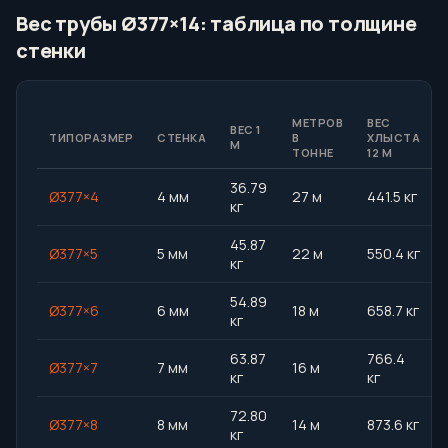
Вес трубы Ø377×14: таблица по толщине
стенки
МЕТРОВ
ВЕС
ВЕС 1
ТИПОРАЗМЕР
СТЕНКА
В
ХЛЫСТА
М
ТОННЕ
12 М
36.79
Ø377×4
4 мм
27 м
441.5 кг
кг
45.87
Ø377×5
5 мм
22 м
550.4 кг
кг
54.89
Ø377×6
6 мм
18 м
658.7 кг
кг
63.87
766.4
Ø377×7
7 мм
16 м
кг
кг
72.80
Ø377×8
8 мм
14 м
873.6 кг
кг