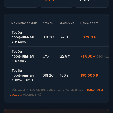
НАИМЕНОВАНИЕ
СТАЛЬ
НАЛИЧИЕ
ЦЕНА ЗА 1 Т
Труба
профильная
09Г2С
34.1 т
69 200 ₽
40×40×3
Труба
профильная
Ст3
22.8 т
71 800 ₽
без НДС
60×40×3
Труба
профильная
09Г2С
100 т
158 000 ₽
400х400х10
Чтобы оформить заказ или связаться с поставщиком —
войдите на
площадку
(бесплатно).