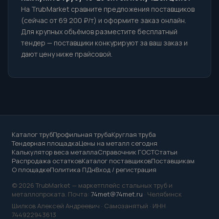
На TrubMarket сравните предложения поставщиков
(сейчас от 69 200 ₽/т) и оформите заказ онлайн.
Для крупных объёмов разместите бесплатный
тендер — поставщики конкурируют за ваш заказ и
дают цену ниже прайсовой.
Каталог труб
Профильная труба
Круглая труба
Тендерная площадка
Цены на металл сегодня
Калькулятор веса металла
Справочник ГОСТ
Статьи
Распродажа остатков
Каталог поставщиков
Поставщикам
О площадке
Политика ПДн
Вход / регистрация
© 2026 TrubMarket — маркетплейс стальных труб и
металлопроката. Почта:
74met@74met.ru
· Челябинск
Шилков Алексей Андреевич · Самозанятый · ИНН
744922943613