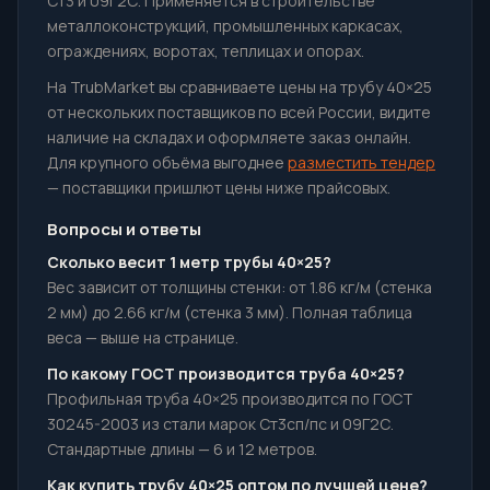
Ст3 и 09Г2С. Применяется в строительстве
металлоконструкций, промышленных каркасах,
ограждениях, воротах, теплицах и опорах.
На TrubMarket вы сравниваете цены на трубу 40×25
от нескольких поставщиков по всей России, видите
наличие на складах и оформляете заказ онлайн.
Для крупного объёма выгоднее
разместить тендер
— поставщики пришлют цены ниже прайсовых.
Вопросы и ответы
Сколько весит 1 метр трубы 40×25?
Вес зависит от толщины стенки: от 1.86 кг/м (стенка
2 мм) до 2.66 кг/м (стенка 3 мм). Полная таблица
веса — выше на странице.
По какому ГОСТ производится труба 40×25?
Профильная труба 40×25 производится по ГОСТ
30245-2003 из стали марок Ст3сп/пс и 09Г2С.
Стандартные длины — 6 и 12 метров.
Как купить трубу 40×25 оптом по лучшей цене?