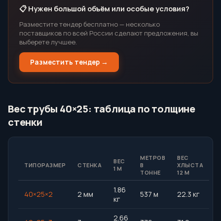
📋 Нужен большой объём или особые условия?
Разместите тендер бесплатно — несколько
поставщиков по всей России сделают предложения, вы
выберете лучшее.
Разместить тендер →
Вес трубы 40×25: таблица по толщине
стенки
МЕТРОВ
ВЕС
ВЕС
ТИПОРАЗМЕР
СТЕНКА
В
ХЛЫСТА
1 М
ТОННЕ
12 М
1.86
40×25×2
2 мм
537 м
22.3 кг
кг
2.66