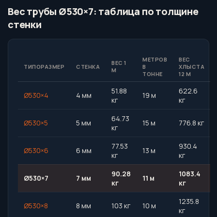
Вес трубы Ø530×7: таблица по толщине
стенки
МЕТРОВ
ВЕС
ВЕС 1
ТИПОРАЗМЕР
СТЕНКА
В
ХЛЫСТА
М
ТОННЕ
12 М
51.88
622.6
Ø530×4
4 мм
19 м
кг
кг
64.73
Ø530×5
5 мм
15 м
776.8 кг
кг
77.53
930.4
Ø530×6
6 мм
13 м
кг
кг
90.28
1083.4
Ø530×7
7 мм
11 м
кг
кг
1235.8
Ø530×8
8 мм
103 кг
10 м
кг