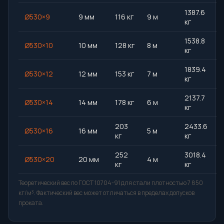
1387.6
Ø530×9
9 мм
116 кг
9 м
кг
1538.8
Ø530×10
10 мм
128 кг
8 м
кг
1839.4
Ø530×12
12 мм
153 кг
7 м
кг
2137.7
Ø530×14
14 мм
178 кг
6 м
кг
203
2433.6
Ø530×16
16 мм
5 м
кг
кг
252
3018.4
Ø530×20
20 мм
4 м
кг
кг
Теоретический вес по ГОСТ 10704-91 для стали плотностью 7 850
кг/м³. Фактический вес может отличаться в пределах допусков
проката.