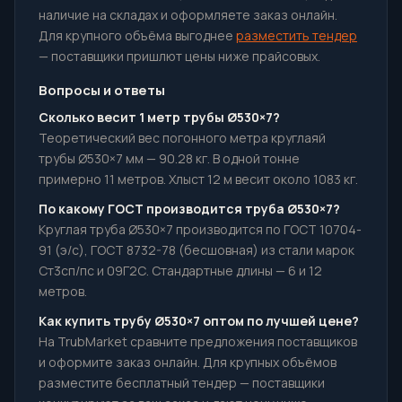
наличие на складах и оформляете заказ онлайн.
Для крупного объёма выгоднее
разместить тендер
— поставщики пришлют цены ниже прайсовых.
Вопросы и ответы
Сколько весит 1 метр трубы Ø530×7?
Теоретический вес погонного метра круглаяй
трубы Ø530×7 мм — 90.28 кг. В одной тонне
примерно 11 метров. Хлыст 12 м весит около 1083 кг.
По какому ГОСТ производится труба Ø530×7?
Круглая труба Ø530×7 производится по ГОСТ 10704-
91 (э/с), ГОСТ 8732-78 (бесшовная) из стали марок
Ст3сп/пс и 09Г2С. Стандартные длины — 6 и 12
метров.
Как купить трубу Ø530×7 оптом по лучшей цене?
На TrubMarket сравните предложения поставщиков
и оформите заказ онлайн. Для крупных объёмов
разместите бесплатный тендер — поставщики