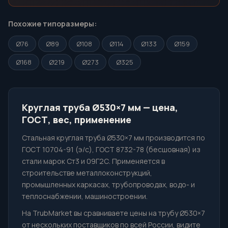
Похожие типоразмеры:
Ø76
Ø89
Ø108
Ø114
Ø133
Ø159
Ø168
Ø219
Ø273
Ø325
Круглая труба Ø530×7 мм — цена,
ГОСТ, вес, применение
Стальная круглая труба Ø530×7 мм производится по
ГОСТ 10704-91 (э/с), ГОСТ 8732-78 (бесшовная) из
стали марок Ст3 и 09Г2С. Применяется в
строительстве металлоконструкций,
промышленных каркасах, трубопроводах, водо- и
теплоснабжении, машиностроении.
На TrubMarket вы сравниваете цены на трубу Ø530×7
от нескольких поставщиков по всей России, видите