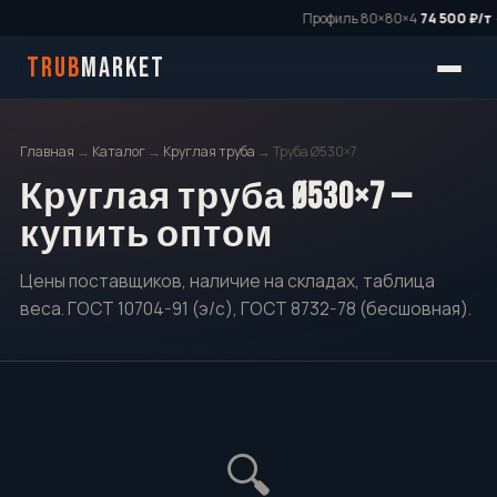
Профиль 80×80×4
74 500 ₽/т
·
TRUB
MARKET
Главная
→
Каталог
→
Круглая труба
→ Труба Ø530×7
Круглая труба Ø530×7 —
купить оптом
Цены поставщиков, наличие на складах, таблица
веса. ГОСТ 10704-91 (э/с), ГОСТ 8732-78 (бесшовная).
🔍