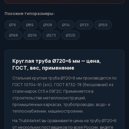
Похожие типоразмеры:
Ø76
Ø89
Ø108
Ø114
Ø133
Ø159
Ø168
Ø219
Ø273
Ø325
Круглая труба Ø720×6 мм — цена,
ГОСТ, вес, применение
Стальная круглая труба Ø720×6 мм производится по
ГОСТ 10704-91 (э/с), ГОСТ 8732-78 (бесшовная) из
стали марок Ст3 и 09Г2С. Применяется в
строительстве металлоконструкций,
промышленных каркасах, трубопроводах, водо- и
теплоснабжении, машиностроении.
На TrubMarket вы сравниваете цены на трубу Ø720×6
от нескольких поставщиков по всей России, видите