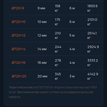
158
1893.6
Ø720×9
9 мм
6 м
кг
кг
175
2101.0
Ø720×10
10 мм
6 м
кг
кг
210
2514.1
Ø720×12
12 мм
5 м
кг
кг
244
2924.9
Ø720×14
14 мм
4 м
кг
кг
278
3333.2
Ø720×16
16 мм
4 м
кг
кг
345
4142.9
Ø720×20
20 мм
3 м
кг
кг
Теоретический вес по ГОСТ 10704-91 для стали плотностью 7 850
кг/м³. Фактический вес может отличаться в пределах допусков
проката.