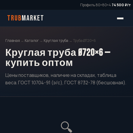
Профиль 80×80×4
74 500 ₽/т
·
TRUB
MARKET
Главная
→
Каталог
→
Круглая труба
→ Труба Ø720×6
Круглая труба Ø720×6 —
купить оптом
Цены поставщиков, наличие на складах, таблица
веса. ГОСТ 10704-91 (э/с), ГОСТ 8732-78 (бесшовная).
🔍