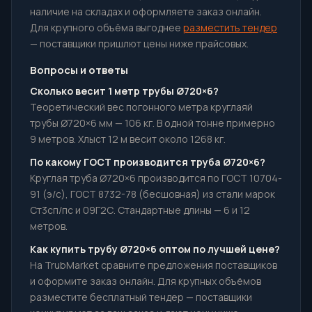
наличие на складах и оформляете заказ онлайн.
Для крупного объёма выгоднее
разместить тендер
— поставщики пришлют цены ниже прайсовых.
Вопросы и ответы
Сколько весит 1 метр трубы Ø720×6?
Теоретический вес погонного метра круглаяй
трубы Ø720×6 мм — 106 кг. В одной тонне примерно
9 метров. Хлыст 12 м весит около 1268 кг.
По какому ГОСТ производится труба Ø720×6?
Круглая труба Ø720×6 производится по ГОСТ 10704-
91 (э/с), ГОСТ 8732-78 (бесшовная) из стали марок
Ст3сп/пс и 09Г2С. Стандартные длины — 6 и 12
метров.
Как купить трубу Ø720×6 оптом по лучшей цене?
На TrubMarket сравните предложения поставщиков
и оформите заказ онлайн. Для крупных объёмов
разместите бесплатный тендер — поставщики