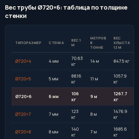
Вес трубы Ø720×6: таблица по толщине
стенки
МЕТРОВ
ВЕС
ВЕС 1
ТИПОРАЗМЕР
СТЕНКА
В
ХЛЫСТА
М
ТОННЕ
12 М
70.63
Ø720×4
4 мм
14 м
847.5 кг
кг
88.16
1057.9
Ø720×5
5 мм
11 м
кг
кг
106
1267.7
Ø720×6
6 мм
9 м
кг
кг
123
1476.9
Ø720×7
7 мм
8 м
кг
кг
140
1685.6
Ø720×8
8 мм
7 м
кг
кг