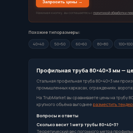
Запросить цены →
Нажимая кнопку, вы соглашаетесь с
политикой обработки пе
Похожие типоразмеры:
40×40
50×50
60×60
80×80
100×100
Профильная труба 80×40×3 мм — це
Стальная профильная труба 80×40×3 мм произв
промышленных каркасах, ограждениях, воротах
На TrubMarket вы сравниваете цены на трубу 8
крупного объёма выгоднее
разместить тендер
Вопросы и ответы
Сколько весит 1 метр трубы 80×40×3?
Теоретический вес погонного метра профильная