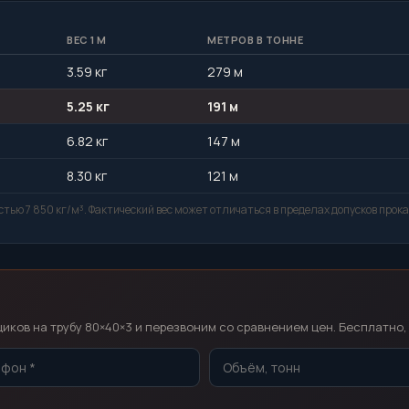
ВЕС 1 М
МЕТРОВ В ТОННЕ
3.59 кг
279 м
5.25 кг
191 м
6.82 кг
147 м
8.30 кг
121 м
тью 7 850 кг/м³. Фактический вес может отличаться в пределах допусков прока
т
ков на трубу 80×40×3 и перезвоним со сравнением цен. Бесплатно, 