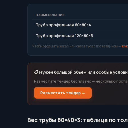
НАИМЕНОВАНИЕ
Труба профильная 80×80×4
Труба профильная 120×80×5
Чтобы оформить заказ или связаться с поставщиком —
вой
📋 Нужен большой объём или особые услови
Разместите тендер бесплатно — несколько поста
Разместить тендер →
Вес трубы 80×40×3: таблица по то