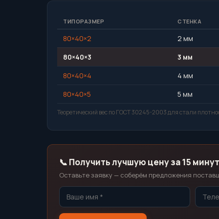
ТИПОРАЗМЕР
СТЕНКА
80×40×2
2 мм
80×40×3
3 мм
80×40×4
4 мм
80×40×5
5 мм
Теоретический вес по ГОСТ 30245-2003 для стали плотнос
📞 Получить лучшую цену за 15 мину
Оставьте заявку — соберём предложения поставщи