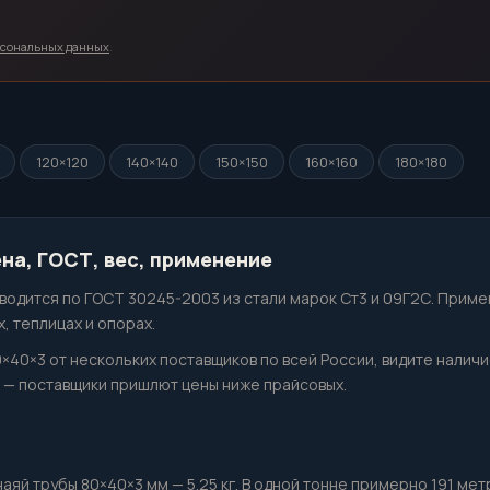
рсональных данных
.
120×120
140×140
150×150
160×160
180×180
на, ГОСТ, вес, применение
одится по ГОСТ 30245-2003 из стали марок Ст3 и 09Г2С. Приме
, теплицах и опорах.
0×40×3 от нескольких поставщиков по всей России, видите налич
— поставщики пришлют цены ниже прайсовых.
й трубы 80×40×3 мм — 5.25 кг. В одной тонне примерно 191 метро