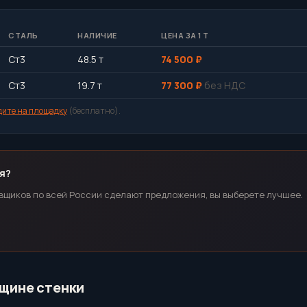
СТАЛЬ
НАЛИЧИЕ
ЦЕНА ЗА 1 Т
Ст3
48.5 т
74 500 ₽
Ст3
19.7 т
77 300 ₽
без НДС
дите на площадку
(бесплатно).
я?
вщиков по всей России сделают предложения, вы выберете лучшее.
лщине стенки