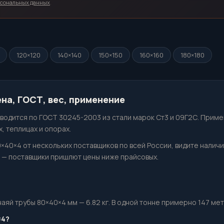
рсональных данных
.
120×120
140×140
150×150
160×160
180×180
на, ГОСТ, вес, применение
водится по ГОСТ 30245-2003 из стали марок Ст3 и 09Г2С. Приме
, теплицах и опорах.
0×40×4 от нескольких поставщиков по всей России, видите налич
— поставщики пришлют цены ниже прайсовых.
й трубы 80×40×4 мм — 6.82 кг. В одной тонне примерно 147 метро
×4?