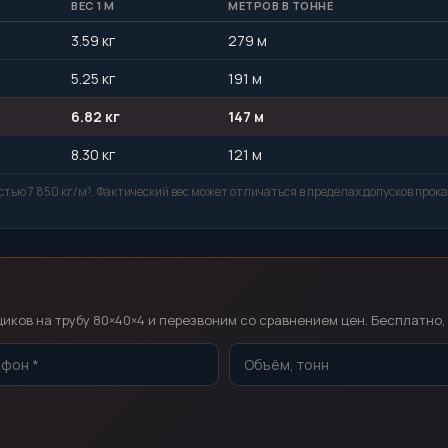
ВЕС 1 М
МЕТРОВ В ТОННЕ
3.59 кг
279 м
5.25 кг
191 м
6.82 кг
147 м
8.30 кг
121 м
тью 7 850 кг/м³. Фактический вес может отличаться в пределах допусков прока
т
ков на трубу 80×40×4 и перезвоним со сравнением цен. Бесплатно, 