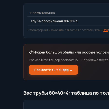
НАИМЕНОВАНИЕ
Труба профильная 80×80×4
Чтобы оформить заказ или связаться с поставщиком —
вой
📋 Нужен большой объём или особые услови
Разместите тендер бесплатно — несколько поста
Разместить тендер →
Вес трубы 80×40×4: таблица по то