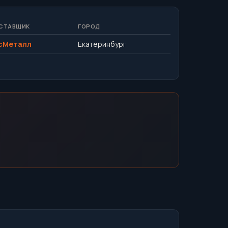
СТАВЩИК
ГОРОД
сМеталл
Екатеринбург