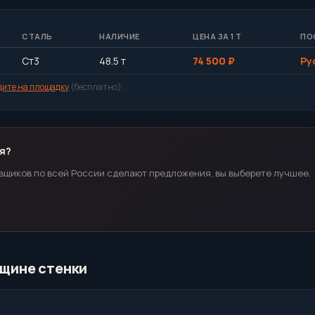
СТАЛЬ
НАЛИЧИЕ
ЦЕНА ЗА 1 Т
ПО
Ст3
48.5 т
74 500 ₽
Ру
дите на площадку
(бесплатно).
я?
вщиков по всей России сделают предложения, вы выберете лучшее.
лщине стенки