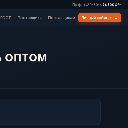
Профиль 80×80×4
74 500 ₽/т
·
·
ГОСТ
Поставщики
Поставщикам
Личный кабинет →
ь оптом