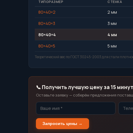
ТИПОРАЗМЕР
СТЕНКА
80×40×2
2 мм
80×40×3
3 мм
80×40×4
4 мм
80×40×5
5 мм
Теоретический вес по ГОСТ 30245-2003 для стали плотнос
📞 Получить лучшую цену за 15 мину
Оставьте заявку — соберём предложения поставщи
Запросить цены →