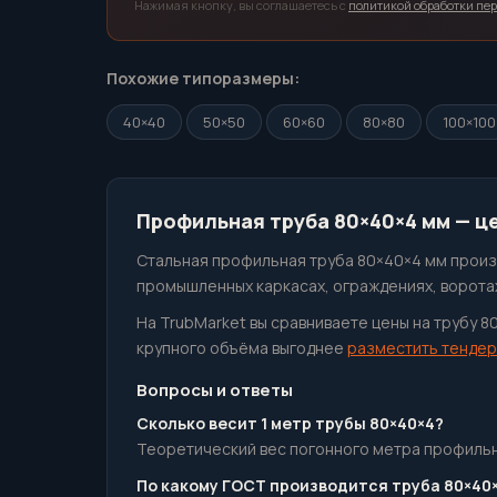
Нажимая кнопку, вы соглашаетесь с
политикой обработки пе
Похожие типоразмеры:
40×40
50×50
60×60
80×80
100×100
Профильная труба 80×40×4 мм — це
Стальная профильная труба 80×40×4 мм произ
промышленных каркасах, ограждениях, воротах
На TrubMarket вы сравниваете цены на трубу 8
крупного объёма выгоднее
разместить тендер
Вопросы и ответы
Сколько весит 1 метр трубы 80×40×4?
Теоретический вес погонного метра профильная
По какому ГОСТ производится труба 80×40