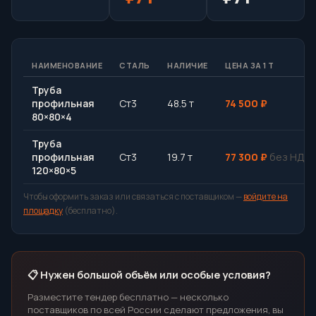
НАИМЕНОВАНИЕ
СТАЛЬ
НАЛИЧИЕ
ЦЕНА ЗА 1 Т
Труба
профильная
Ст3
48.5 т
74 500 ₽
80×80×4
Труба
профильная
Ст3
19.7 т
77 300 ₽
без НДС
120×80×5
Чтобы оформить заказ или связаться с поставщиком —
войдите на
площадку
(бесплатно).
📋 Нужен большой объём или особые условия?
Разместите тендер бесплатно — несколько
поставщиков по всей России сделают предложения, вы