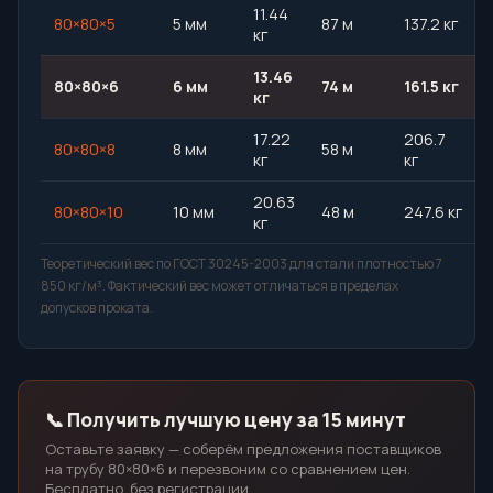
11.44
80×80×5
5 мм
87 м
137.2 кг
кг
13.46
80×80×6
6 мм
74 м
161.5 кг
кг
17.22
206.7
80×80×8
8 мм
58 м
кг
кг
20.63
80×80×10
10 мм
48 м
247.6 кг
кг
Теоретический вес по ГОСТ 30245-2003 для стали плотностью 7
850 кг/м³. Фактический вес может отличаться в пределах
допусков проката.
📞 Получить лучшую цену за 15 минут
Оставьте заявку — соберём предложения поставщиков
на трубу 80×80×6 и перезвоним со сравнением цен.
Бесплатно, без регистрации.