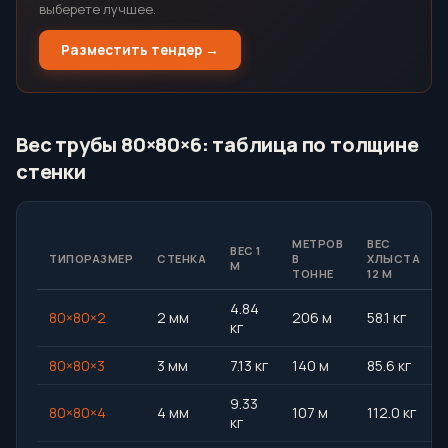
выберете лучшее.
Разместить тендер →
Вес трубы 80×80×6: таблица по толщине
стенки
МЕТРОВ
ВЕС
ВЕС 1
ТИПОРАЗМЕР
СТЕНКА
В
ХЛЫСТА
М
ТОННЕ
12 М
4.84
80×80×2
2 мм
206 м
58.1 кг
кг
80×80×3
3 мм
7.13 кг
140 м
85.6 кг
9.33
80×80×4
4 мм
107 м
112.0 кг
кг