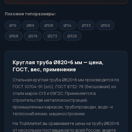
Похожие типоразмеры:
Ø76
Ø89
Ø108
Ø114
Ø133
Ø159
Ø168
Ø219
Ø273
Ø325
Круглая труба Ø820×6 мм — цена,
ГОСТ, вес, применение
Стальная круглая труба Ø820×6 мм производится по
ГОСТ 10704-91 (э/с), ГОСТ 8732-78 (бесшовная) из
стали марок Ст3 и 09Г2С. Применяется в
строительстве металлоконструкций,
промышленных каркасах, трубопроводах, водо- и
теплоснабжении, машиностроении.
На TrubMarket вы сравниваете цены на трубу Ø820×6
от нескольких поставщиков по всей России, видите