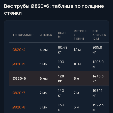
Вес трубы Ø820×6: таблица по толщине
стенки
МЕТРОВ
ВЕС
ВЕС 1
ТИПОРАЗМЕР
СТЕНКА
В
ХЛЫСТА
М
ТОННЕ
12 М
80.49
965.9
Ø820×4
4 мм
12 м
кг
кг
100
1205.9
Ø820×5
5 мм
10 м
кг
кг
120
1445.3
Ø820×6
6 мм
8 м
кг
кг
140
1684.1
Ø820×7
7 мм
7 м
кг
кг
160
1922.3
Ø820×8
8 мм
6 м
кг
кг