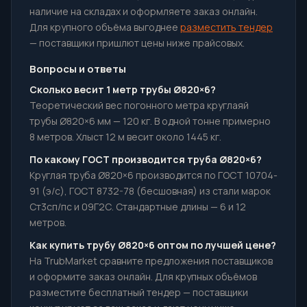
наличие на складах и оформляете заказ онлайн.
Для крупного объёма выгоднее
разместить тендер
— поставщики пришлют цены ниже прайсовых.
Вопросы и ответы
Сколько весит 1 метр трубы Ø820×6?
Теоретический вес погонного метра круглаяй
трубы Ø820×6 мм — 120 кг. В одной тонне примерно
8 метров. Хлыст 12 м весит около 1445 кг.
По какому ГОСТ производится труба Ø820×6?
Круглая труба Ø820×6 производится по ГОСТ 10704-
91 (э/с), ГОСТ 8732-78 (бесшовная) из стали марок
Ст3сп/пс и 09Г2С. Стандартные длины — 6 и 12
метров.
Как купить трубу Ø820×6 оптом по лучшей цене?
На TrubMarket сравните предложения поставщиков
и оформите заказ онлайн. Для крупных объёмов
разместите бесплатный тендер — поставщики