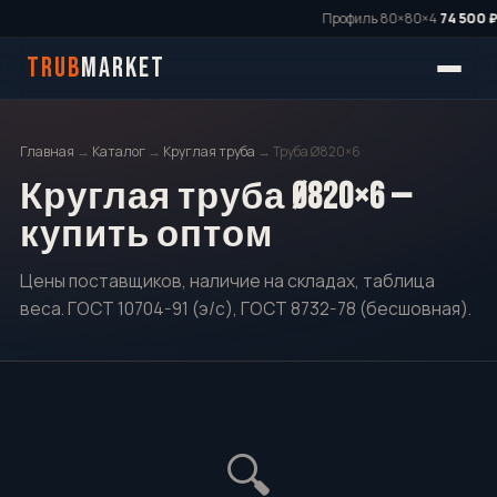
Профиль 80×80×4
74 500 ₽/
TRUB
MARKET
Главная
→
Каталог
→
Круглая труба
→ Труба Ø820×6
Круглая труба Ø820×6 —
купить оптом
Цены поставщиков, наличие на складах, таблица
веса. ГОСТ 10704-91 (э/с), ГОСТ 8732-78 (бесшовная).
🔍