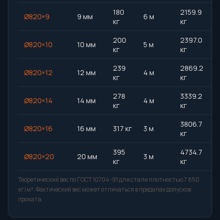
180
2159.9
Ø820×9
9 мм
6 м
кг
кг
200
2397.0
Ø820×10
10 мм
5 м
кг
кг
239
2869.2
Ø820×12
12 мм
4 м
кг
кг
278
3339.2
Ø820×14
14 мм
4 м
кг
кг
3806.7
Ø820×16
16 мм
317 кг
3 м
кг
395
4734.7
Ø820×20
20 мм
3 м
кг
кг
Теоретический вес по ГОСТ 10704-91 для стали плотностью 7 850
кг/м³. Фактический вес может отличаться в пределах допусков
проката.