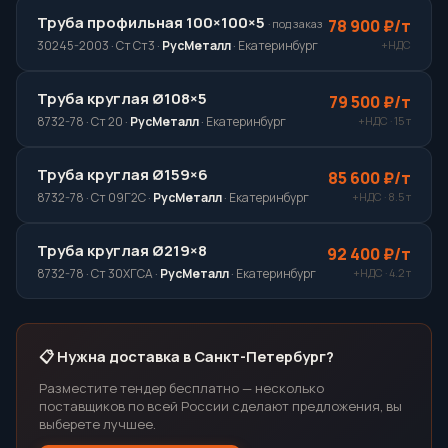
Труба профильная 100×100×5
78 900 ₽/т
· под заказ
+НДС
30245-2003 · Ст Ст3 ·
РусМеталл
· Екатеринбург
Труба круглая Ø108×5
79 500 ₽/т
+НДС · 15 т
8732-78 · Ст 20 ·
РусМеталл
· Екатеринбург
Труба круглая Ø159×6
85 600 ₽/т
+НДС · 8.5 т
8732-78 · Ст 09Г2С ·
РусМеталл
· Екатеринбург
Труба круглая Ø219×8
92 400 ₽/т
+НДС · 4.2 т
8732-78 · Ст 30ХГСА ·
РусМеталл
· Екатеринбург
📋 Нужна доставка в Санкт-Петербург?
Разместите тендер бесплатно — несколько
поставщиков по всей России сделают предложения, вы
выберете лучшее.