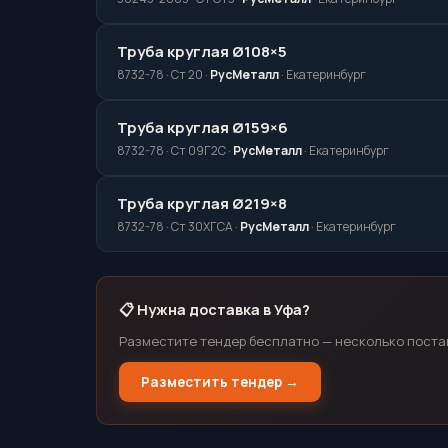
Труба круглая Ø108×5
8732-78 · Ст 20 ·
РусМеталл
· Екатеринбург
Труба круглая Ø159×6
8732-78 · Ст 09Г2С ·
РусМеталл
· Екатеринбург
Труба круглая Ø219×8
8732-78 · Ст 30ХГСА ·
РусМеталл
· Екатеринбург
📋 Нужна доставка в Уфа?
Разместите тендер бесплатно — несколько поста
Разместить тендер →