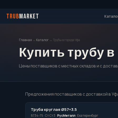
TRUB
MARKET
Катало
Главная
→
Каталог
→ Трубы в городе Уфа
Купить трубу в
Цены поставщиков с местных складов и с достав
Предложения поставщиков с доставкой в Уф
Труба круглая Ø57×3.5
8734-75 · Ст Ст3 ·
РусМеталл
· Екатеринбург