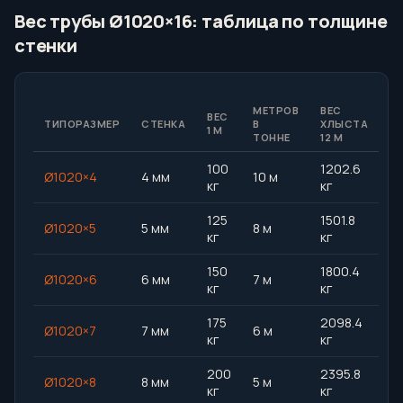
Вес трубы Ø1020×16: таблица по толщине
стенки
МЕТРОВ
ВЕС
ВЕС
ТИПОРАЗМЕР
СТЕНКА
В
ХЛЫСТА
1 М
ТОННЕ
12 М
100
1202.6
Ø1020×4
4 мм
10 м
кг
кг
125
1501.8
Ø1020×5
5 мм
8 м
кг
кг
150
1800.4
Ø1020×6
6 мм
7 м
кг
кг
175
2098.4
Ø1020×7
7 мм
6 м
кг
кг
200
2395.8
Ø1020×8
8 мм
5 м
кг
кг