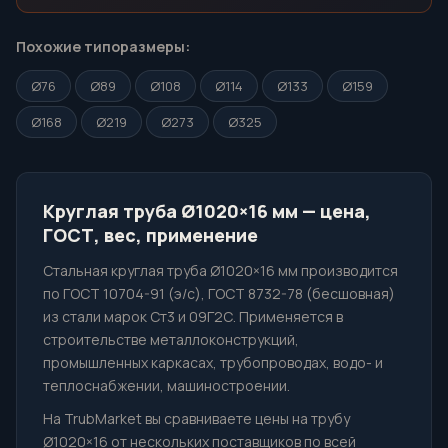
Похожие типоразмеры:
Ø76
Ø89
Ø108
Ø114
Ø133
Ø159
Ø168
Ø219
Ø273
Ø325
Круглая труба Ø1020×16 мм — цена,
ГОСТ, вес, применение
Стальная круглая труба Ø1020×16 мм производится
по ГОСТ 10704-91 (э/с), ГОСТ 8732-78 (бесшовная)
из стали марок Ст3 и 09Г2С. Применяется в
строительстве металлоконструкций,
промышленных каркасах, трубопроводах, водо- и
теплоснабжении, машиностроении.
На TrubMarket вы сравниваете цены на трубу
Ø1020×16 от нескольких поставщиков по всей