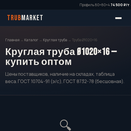
Профиль 80×80×4
74 500 ₽/т
·
TRUB
MARKET
Главная
→
Каталог
→
Круглая труба
→ Труба Ø1020×16
Круглая труба Ø1020×16 —
купить оптом
Цены поставщиков, наличие на складах, таблица
веса. ГОСТ 10704-91 (э/с), ГОСТ 8732-78 (бесшовная).
🔍