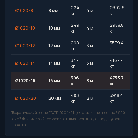
224
2692.6
Ø1020×9
9 мм
4 м
кг
кг
249
2988.8
Ø1020×10
10 мм
4 м
кг
кг
298
3579.4
Ø1020×12
12 мм
3 м
кг
кг
347
4167.7
Ø1020×14
14 мм
3 м
кг
кг
396
4753.7
Ø1020×16
16 мм
3 м
кг
кг
493
5918.4
Ø1020×20
20 мм
2 м
кг
кг
Теоретический вес по ГОСТ 10704-91 для стали плотностью 7 850
кг/м³. Фактический вес может отличаться в пределах допусков
проката.