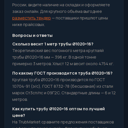
России, видите наличие на складах и оформляете
заказ онлайн. Для крупного объёма выгоднее
разместить тендер
— поставщики пришлют цены
ниже прайсовых.
Вопросы и ответы
Сколько весит 1 метр трубы Ø1020×16?
Теоретический вес погонного метра круглаяй
трубы Ø1020×16 мм — 396 кг. В одной тонне
примерно 3 метров. Хлыст 12 м весит около 4754 кг.
По какому ГОСТ производится труба Ø1020×16?
Круглая труба Ø1020×16 производится по ГОСТ
10704-91 (э/с), ГОСТ 8732-78 (бесшовная) из стали
марок Ст3сп/пс и 09Г2С. Стандартные длины — 6 и 12
метров.
Как купить трубу Ø1020×16 оптом по лучшей
цене?
На TrubMarket сравните предложения поставщиков