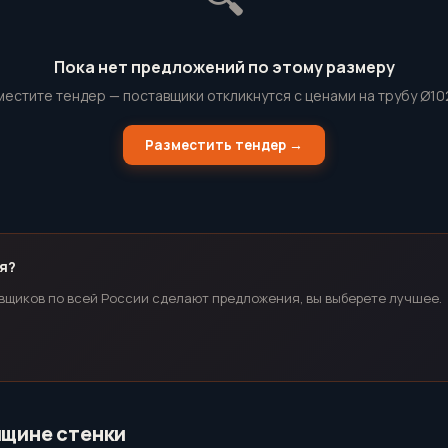
Пока нет предложений по этому размеру
местите тендер — поставщики откликнутся с ценами на трубу Ø10
Разместить тендер →
я?
вщиков по всей России сделают предложения, вы выберете лучшее.
лщине стенки