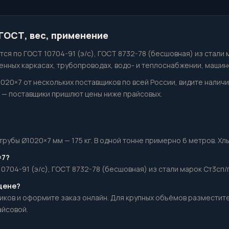
 ГОСТ, вес, применение
ся по ГОСТ 10704-91 (э/с), ГОСТ 8732-78 (бесшовная) из стали 
нных каркасах, трубопроводах, водо- и теплоснабжении, машин
1020×7 от нескольких поставщиков по всей России, видите налич
— поставщики пришлют цены ниже прайсовых.
убы Ø1020×7 мм — 175 кг. В одной тонне примерно 6 метров. Хлыс
×7?
0704-91 (э/с), ГОСТ 8732-78 (бесшовная) из стали марок Ст3сп/п
 цене?
иков и оформите заказ онлайн. Для крупных объёмов разместит
айсовой.