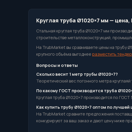
Круглая труба Ø1020×7 мм — цена,
Стальная круглая труба Ø1020×7 мм производит
строительстве металлоконструкций, промышле
На TrubMarket вы сравниваете цены на трубу Ø
крупного объёма выгоднее
разместить тендер
Вопросы и ответы
Сколько весит 1 метр трубы Ø1020×7?
Теоретический вес погонного метра круглаяй тр
По какому ГОСТ производится труба Ø1020
Круглая труба Ø1020×7 производится по ГОСТ 1
Как купить трубу Ø1020×7 оптом по лучшей
На TrubMarket сравните предложения поставщ
конкурируют за ваш заказ и дают цену ниже пр