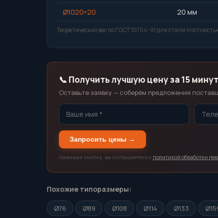
Ø1020×20
20 мм
Теоретический вес по ГОСТ 10704-91 для стали плотностью
📞 Получить лучшую цену за 15 мину
Оставьте заявку — соберём предложения поставщи
Запросить цены →
Нажимая кнопку, вы соглашаетесь с
политикой обработки пе
Похожие типоразмеры:
Ø76
Ø89
Ø108
Ø114
Ø133
Ø15