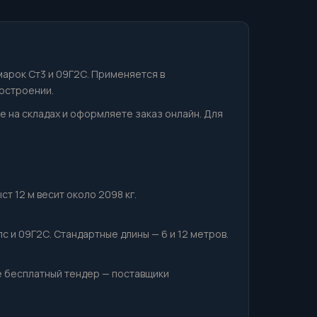
марок Ст3 и 09Г2С. Применяется в
остроении.
ие на складах и оформляете заказ онлайн. Для
т 12 м весит около 2098 кг.
с и 09Г2С. Стандартные длины — 6 и 12 метров.
е бесплатный тендер — поставщики