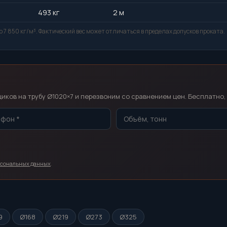
493 кг
2 м
 7 850 кг/м³. Фактический вес может отличаться в пределах допусков проката.
т
ков на трубу Ø1020×7 и перезвоним со сравнением цен. Бесплатно, 
рсональных данных
.
9
Ø168
Ø219
Ø273
Ø325