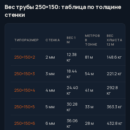
Вес трубы 250×150: таблица по толщине
стенки
МЕТРОВ
ВЕС
ВЕС 1
ТИПОРАЗМЕР
СТЕНКА
В
ХЛЫСТА
М
ТОННЕ
12 М
12.38
250×150×2
2 мм
81 м
148.6 кг
кг
18.44
250×150×3
3 мм
54 м
221.2 кг
кг
24.40
292.8
250×150×4
4 мм
41 м
кг
кг
30.28
250×150×5
5 мм
33 м
363.3 кг
кг
36.06
250×150×6
6 мм
28 м
432.8 кг
кг