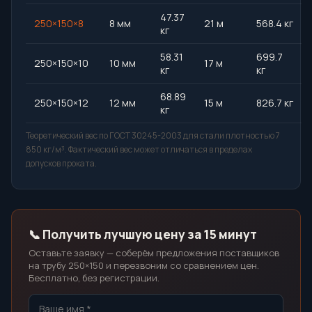
47.37
250×150×8
8 мм
21 м
568.4 кг
кг
58.31
699.7
250×150×10
10 мм
17 м
кг
кг
68.89
250×150×12
12 мм
15 м
826.7 кг
кг
Теоретический вес по ГОСТ 30245-2003 для стали плотностью 7
850 кг/м³. Фактический вес может отличаться в пределах
допусков проката.
📞 Получить лучшую цену за 15 минут
Оставьте заявку — соберём предложения поставщиков
на трубу 250×150 и перезвоним со сравнением цен.
Бесплатно, без регистрации.