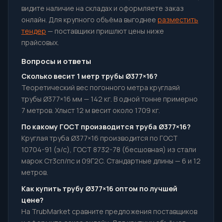
видите наличие на складах и оформляете заказ
онлайн. Для крупного объёма выгоднее
разместить
тендер
— поставщики пришлют цены ниже
прайсовых.
Вопросы и ответы
Сколько весит 1 метр трубы Ø377×16?
Теоретический вес погонного метра круглаяй
трубы Ø377×16 мм — 142 кг. В одной тонне примерно
7 метров. Хлыст 12 м весит около 1709 кг.
По какому ГОСТ производится труба Ø377×16?
Круглая труба Ø377×16 производится по ГОСТ
10704-91 (э/с), ГОСТ 8732-78 (бесшовная) из стали
марок Ст3сп/пс и 09Г2С. Стандартные длины — 6 и 12
метров.
Как купить трубу Ø377×16 оптом по лучшей
цене?
На TrubMarket сравните предложения поставщиков