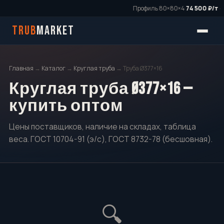
Профиль 80×80×4
74 500 ₽/т
·
TRUB
MARKET
Главная
→
Каталог
→
Круглая труба
→ Труба Ø377×16
Круглая труба Ø377×16 —
купить оптом
Цены поставщиков, наличие на складах, таблица
веса. ГОСТ 10704-91 (э/с), ГОСТ 8732-78 (бесшовная).
🔍