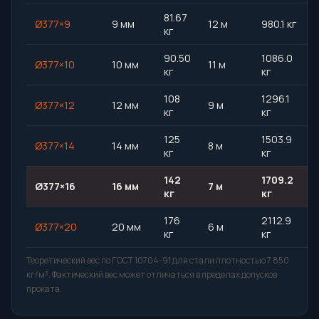
81.67
Ø377×9
9 мм
12 м
980.1 кг
кг
90.50
1086.0
Ø377×10
10 мм
11 м
кг
кг
108
1296.1
Ø377×12
12 мм
9 м
кг
кг
125
1503.9
Ø377×14
14 мм
8 м
кг
кг
142
1709.2
Ø377×16
16 мм
7 м
кг
кг
176
2112.9
Ø377×20
20 мм
6 м
кг
кг
Теоретический вес по ГОСТ 10704-91 для стали плотностью 7 850
кг/м³. Фактический вес может отличаться в пределах допусков
проката.