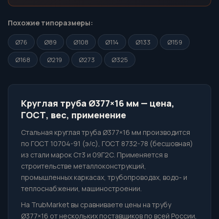
Похожие типоразмеры:
Ø76
Ø89
Ø108
Ø114
Ø133
Ø159
Ø168
Ø219
Ø273
Ø325
Круглая труба Ø377×16 мм — цена,
ГОСТ, вес, применение
Стальная круглая труба Ø377×16 мм производится
по ГОСТ 10704-91 (э/с), ГОСТ 8732-78 (бесшовная)
из стали марок Ст3 и 09Г2С. Применяется в
строительстве металлоконструкций,
промышленных каркасах, трубопроводах, водо- и
теплоснабжении, машиностроении.
На TrubMarket вы сравниваете цены на трубу
Ø377×16 от нескольких поставщиков по всей России,