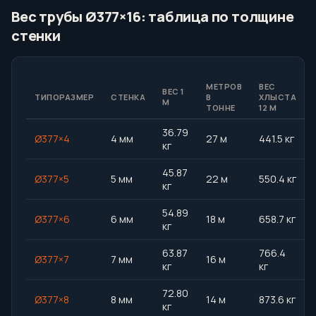
Вес трубы Ø377×16: таблица по толщине
стенки
МЕТРОВ
ВЕС
ВЕС 1
ТИПОРАЗМЕР
СТЕНКА
В
ХЛЫСТА
М
ТОННЕ
12 М
36.79
Ø377×4
4 мм
27 м
441.5 кг
кг
45.87
Ø377×5
5 мм
22 м
550.4 кг
кг
54.89
Ø377×6
6 мм
18 м
658.7 кг
кг
63.87
766.4
Ø377×7
7 мм
16 м
кг
кг
72.80
Ø377×8
8 мм
14 м
873.6 кг
кг