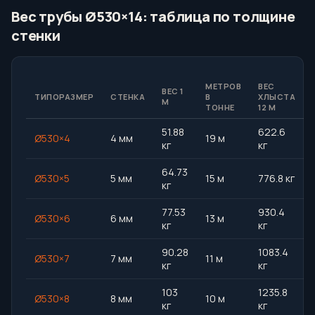
Вес трубы Ø530×14: таблица по толщине
стенки
МЕТРОВ
ВЕС
ВЕС 1
ТИПОРАЗМЕР
СТЕНКА
В
ХЛЫСТА
М
ТОННЕ
12 М
51.88
622.6
Ø530×4
4 мм
19 м
кг
кг
64.73
Ø530×5
5 мм
15 м
776.8 кг
кг
77.53
930.4
Ø530×6
6 мм
13 м
кг
кг
90.28
1083.4
Ø530×7
7 мм
11 м
кг
кг
103
1235.8
Ø530×8
8 мм
10 м
кг
кг