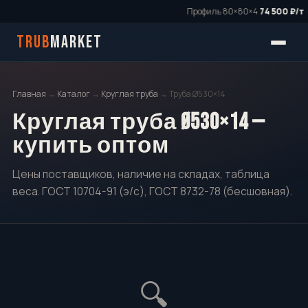
Профиль 80×80×4
74 500 ₽/т
·
TRUB
MARKET
Главная
→
Каталог
→
Круглая труба
→ Труба Ø530×14
Круглая труба Ø530×14 —
купить оптом
Цены поставщиков, наличие на складах, таблица
веса. ГОСТ 10704-91 (э/с), ГОСТ 8732-78 (бесшовная).
🔍