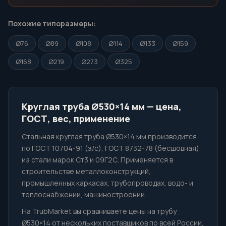
Похожие типоразмеры:
Ø76
Ø89
Ø108
Ø114
Ø133
Ø159
Ø168
Ø219
Ø273
Ø325
Круглая труба Ø530×14 мм — цена,
ГОСТ, вес, применение
Стальная круглая труба Ø530×14 мм производится
по ГОСТ 10704-91 (э/с), ГОСТ 8732-78 (бесшовная)
из стали марок Ст3 и 09Г2С. Применяется в
строительстве металлоконструкций,
промышленных каркасах, трубопроводах, водо- и
теплоснабжении, машиностроении.
На TrubMarket вы сравниваете цены на трубу
Ø530×14 от нескольких поставщиков по всей России,