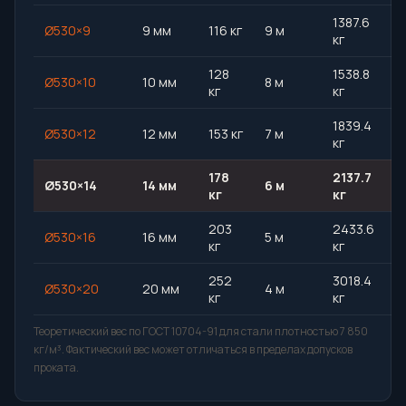
1387.6
Ø530×9
9 мм
116 кг
9 м
кг
128
1538.8
Ø530×10
10 мм
8 м
кг
кг
1839.4
Ø530×12
12 мм
153 кг
7 м
кг
178
2137.7
Ø530×14
14 мм
6 м
кг
кг
203
2433.6
Ø530×16
16 мм
5 м
кг
кг
252
3018.4
Ø530×20
20 мм
4 м
кг
кг
Теоретический вес по ГОСТ 10704-91 для стали плотностью 7 850
кг/м³. Фактический вес может отличаться в пределах допусков
проката.