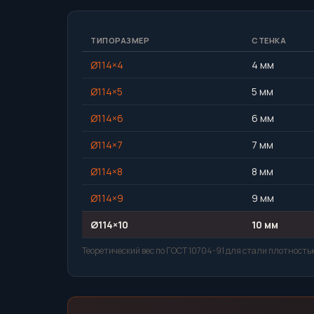
ТИПОРАЗМЕР
СТЕНКА
Ø114×4
4 мм
Ø114×5
5 мм
Ø114×6
6 мм
Ø114×7
7 мм
Ø114×8
8 мм
Ø114×9
9 мм
Ø114×10
10 мм
Теоретический вес по ГОСТ 10704-91 для стали плотностью