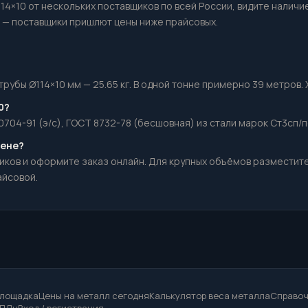
114×10 от нескольких поставщиков по всей России, видите наличи
— поставщики пришлют цены ниже прайсовых.
убы Ø114×10 мм — 25.65 кг. В одной тонне примерно 39 метров. Х
0?
0704-91 (э/с), ГОСТ 8732-78 (бесшовная) из стали марок Ст3сп/п
цене?
иков и оформите заказ онлайн. Для крупных объёмов разместит
айсовой.
площадка
Цены на металл сегодня
Калькулятор веса металла
Справоч