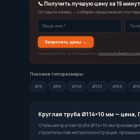
📞 Получить лучшую цену за 15 мину
Оставьте заявку — соберём предложения поставщи
Запросить цены →
Нажимая кнопку, вы соглашаетесь с
политикой обработки пе
Похожие типоразмеры:
Ø76
Ø89
Ø108
Ø133
Ø159
Ø1
Круглая труба Ø114×10 мм — цена,
Стальная круглая труба Ø114×10 мм производит
строительстве металлоконструкций, промышле