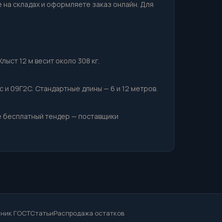
е на складах и оформляете заказ онлайн. Для
лыст 12 м весит около 308 кг.
с и 09Г2С. Стандартные длины — 6 и 12 метров.
е бесплатный тендер — поставщики
ник ГОСТ
Статьи
Распродажа остатков