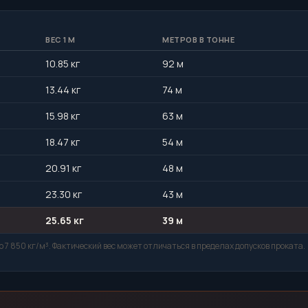
ВЕС 1 М
МЕТРОВ В ТОННЕ
10.85 кг
92 м
13.44 кг
74 м
15.98 кг
63 м
18.47 кг
54 м
20.91 кг
48 м
23.30 кг
43 м
25.65 кг
39 м
 7 850 кг/м³. Фактический вес может отличаться в пределах допусков проката.