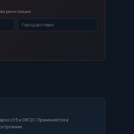
без регистрации.
марок Ст3 и 09Г2С. Применяется в
остроении.