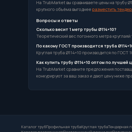
На TrubMarket вы сравниваете цены на трубу Ø
крупного объёма выгоднее
разместить тендер
Вопросы и ответы
Сколько весит 1 метр трубы Ø114×10?
Теоретический вес погонного метра круглаяй тр
По какому ГОСТ производится труба Ø114×1
Круглая труба Ø114×10 производится по ГОСТ 1
Как купить трубу Ø114×10 оптом по лучшей 
На TrubMarket сравните предложения поставщ
конкурируют за ваш заказ и дают цену ниже пр
Каталог труб
Профильная труба
Круглая труба
Тендерная 