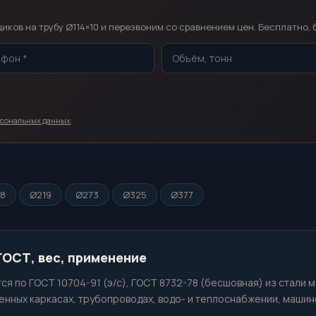
т
ков на трубу Ø114×10 и перезвоним со сравнением цен. Бесплатно, 
рсональных данных
.
68
Ø219
Ø273
Ø325
Ø377
 ГОСТ, вес, применение
ся по ГОСТ 10704-91 (э/с), ГОСТ 8732-78 (бесшовная) из стали 
нных каркасах, трубопроводах, водо- и теплоснабжении, машин