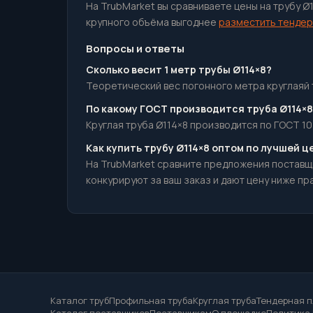
На TrubMarket вы сравниваете цены на трубу Ø
крупного объёма выгоднее
разместить тендер
Вопросы и ответы
Сколько весит 1 метр трубы Ø114×8?
Теоретический вес погонного метра круглаяй тр
По какому ГОСТ производится труба Ø114×8
Круглая труба Ø114×8 производится по ГОСТ 10
Как купить трубу Ø114×8 оптом по лучшей ц
На TrubMarket сравните предложения поставщ
конкурируют за ваш заказ и дают цену ниже пр
Каталог труб
Профильная труба
Круглая труба
Тендерная 