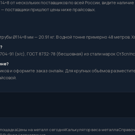
114×8 от нескольких поставщиков по всей России, видите наличие
— поставщики пришлют цены ниже прайсовых.
убы Ø114×8 мм — 20.91 кг. В одной тонне примерно 48 метров. Хлы
?
704-91 (э/с), ГОСТ 8732-78 (бесшовная) из стали марок Ст3сп/пс
ене?
иков и оформите заказ онлайн. Для крупных объёмов разместит
айсовой.
площадка
Цены на металл сегодня
Калькулятор веса металла
Справоч