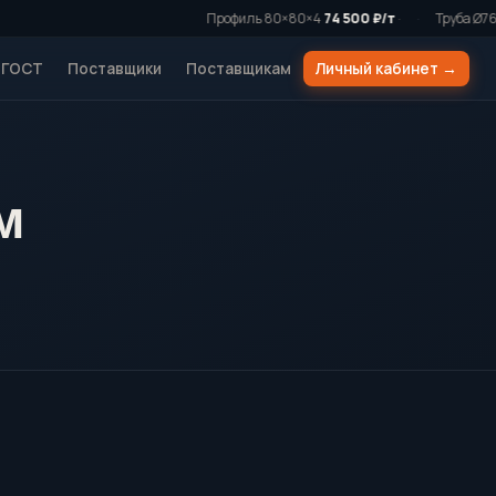
Профиль 80×80×4
74 500 ₽/т
·
·
Труба Ø76×4
ГОСТ
Поставщики
Поставщикам
Личный кабинет →
м