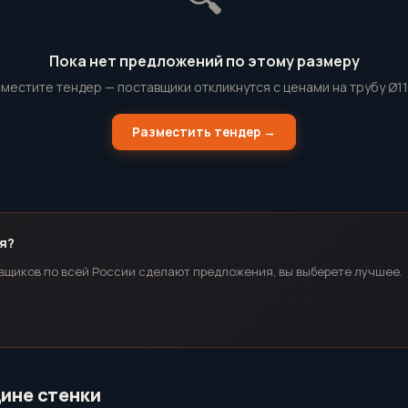
Пока нет предложений по этому размеру
местите тендер — поставщики откликнутся с ценами на трубу Ø1
Разместить тендер →
я?
вщиков по всей России сделают предложения, вы выберете лучшее.
щине стенки