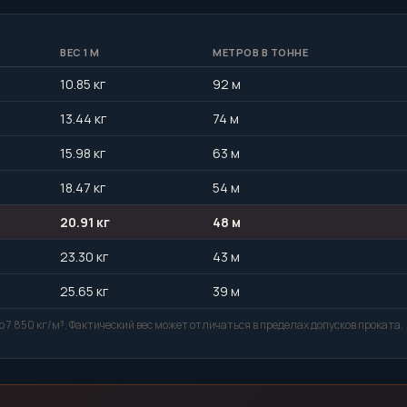
ВЕС 1 М
МЕТРОВ В ТОННЕ
10.85 кг
92 м
13.44 кг
74 м
15.98 кг
63 м
18.47 кг
54 м
20.91 кг
48 м
23.30 кг
43 м
25.65 кг
39 м
 7 850 кг/м³. Фактический вес может отличаться в пределах допусков проката.