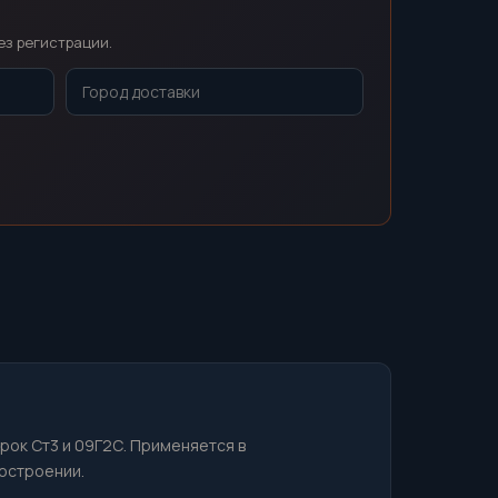
ез регистрации.
арок Ст3 и 09Г2С. Применяется в
остроении.