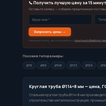
📞 Получить лучшую цену за 15 мину
Оставьте заявку — соберём предложения поставщи
Запросить цены →
Нажимая кнопку, вы соглашаетесь с
политикой обработки пе
Похожие типоразмеры:
Ø76
Ø89
Ø108
Ø133
Ø159
Ø1
Круглая труба Ø114×8 мм — цена, 
Стальная круглая труба Ø114×8 мм производитс
строительстве металлоконструкций, промышле