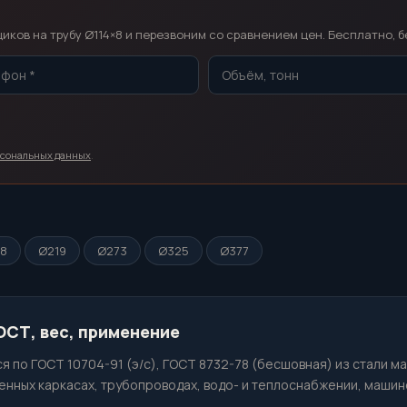
т
ков на трубу Ø114×8 и перезвоним со сравнением цен. Бесплатно, б
рсональных данных
.
68
Ø219
Ø273
Ø325
Ø377
ГОСТ, вес, применение
я по ГОСТ 10704-91 (э/с), ГОСТ 8732-78 (бесшовная) из стали м
нных каркасах, трубопроводах, водо- и теплоснабжении, машин