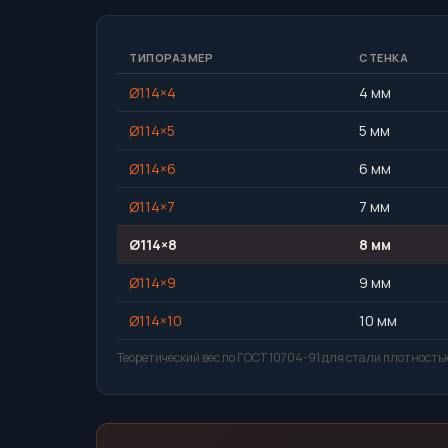
ТИПОРАЗМЕР
СТЕНКА
Ø114×4
4 мм
Ø114×5
5 мм
Ø114×6
6 мм
Ø114×7
7 мм
Ø114×8
8 мм
Ø114×9
9 мм
Ø114×10
10 мм
Теоретический вес по ГОСТ 10704-91 для стали плотностью