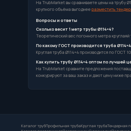
На TrubMarket вы сравниваете цены на трубу Ø
крупного объёма выгоднее
разместить тендер
Вопросы и ответы
Сколько весит 1 метр трубы Ø114×4?
Теоретический вес погонного метра круглаяй тр
По какому ГОСТ производится труба Ø114×4
Круглая труба Ø114×4 производится по ГОСТ 10
Как купить трубу Ø114×4 оптом по лучшей ц
На TrubMarket сравните предложения поставщ
конкурируют за ваш заказ и дают цену ниже пр
Каталог труб
Профильная труба
Круглая труба
Тендерная 