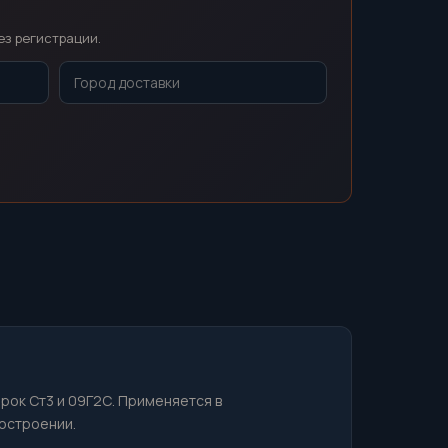
ез регистрации.
арок Ст3 и 09Г2С. Применяется в
остроении.