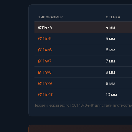
ТИПОРАЗМЕР
СТЕНКА
Ø114×4
4 мм
Ø114×5
5 мм
Ø114×6
6 мм
Ø114×7
7 мм
Ø114×8
8 мм
Ø114×9
9 мм
Ø114×10
10 мм
Теоретический вес по ГОСТ 10704-91 для стали плотностью