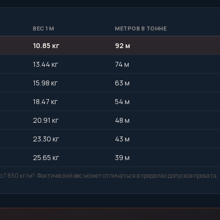
ВЕС 1 М
МЕТРОВ В ТОННЕ
10.85 кг
92 м
13.44 кг
74 м
15.98 кг
63 м
18.47 кг
54 м
20.91 кг
48 м
23.30 кг
43 м
25.65 кг
39 м
 7 850 кг/м³. Фактический вес может отличаться в пределах допусков проката.