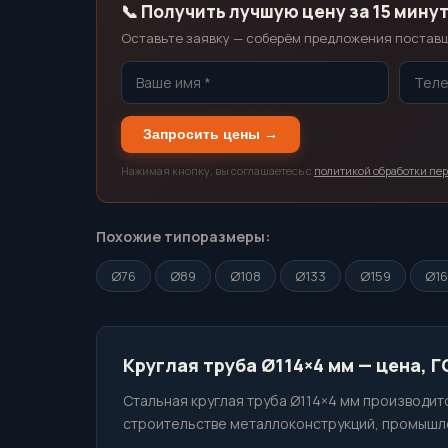
📞 Получить лучшую цену за 15 мину
Оставьте заявку — соберём предложения поставщи
Запросить цены →
Нажимая кнопку, вы соглашаетесь с
политикой обработки пе
Похожие типоразмеры:
Ø76
Ø89
Ø108
Ø133
Ø159
Ø1
Круглая труба Ø114×4 мм — цена, 
Стальная круглая труба Ø114×4 мм производитс
строительстве металлоконструкций, промышле