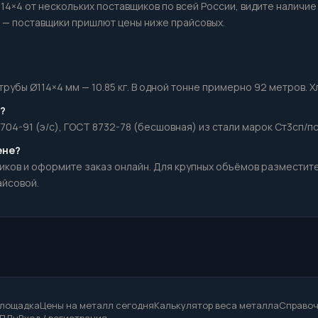
114×4 от нескольких поставщиков по всей России, видите наличие
— поставщики пришлют цены ниже прайсовых.
убы Ø114×4 мм — 10.85 кг. В одной тонне примерно 92 метров. Хлы
?
704-91 (э/с), ГОСТ 8732-78 (бесшовная) из стали марок Ст3сп/пс
ене?
иков и оформите заказ онлайн. Для крупных объёмов разместит
айсовой.
площадка
Цены на металл сегодня
Калькулятор веса металла
Справоч