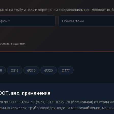
т
ков на трубу Ø114×4 и перезвоним со сравнением цен. Бесплатно, б
рсональных данных
.
68
Ø219
Ø273
Ø325
Ø377
ГОСТ, вес, применение
я по ГОСТ 10704-91 (э/с), ГОСТ 8732-78 (бесшовная) из стали м
нных каркасах, трубопроводах, водо- и теплоснабжении, машин