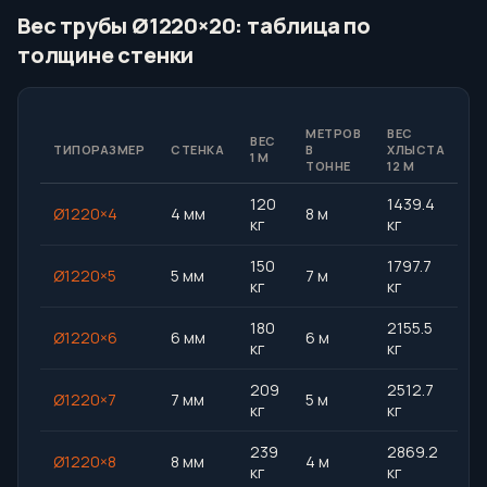
Вес трубы Ø1220×20: таблица по
толщине стенки
МЕТРОВ
ВЕС
ВЕС
ТИПОРАЗМЕР
СТЕНКА
В
ХЛЫСТА
1 М
ТОННЕ
12 М
120
1439.4
Ø1220×4
4 мм
8 м
кг
кг
150
1797.7
Ø1220×5
5 мм
7 м
кг
кг
180
2155.5
Ø1220×6
6 мм
6 м
кг
кг
209
2512.7
Ø1220×7
7 мм
5 м
кг
кг
239
2869.2
Ø1220×8
8 мм
4 м
кг
кг