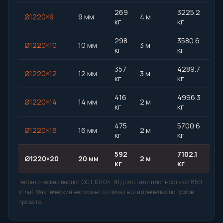
269
3225.2
Ø1220×9
9 мм
4 м
кг
кг
298
3580.6
Ø1220×10
10 мм
3 м
кг
кг
357
4289.7
Ø1220×12
12 мм
3 м
кг
кг
416
4996.3
Ø1220×14
14 мм
2 м
кг
кг
475
5700.6
Ø1220×16
16 мм
2 м
кг
кг
592
7102.1
Ø1220×20
20 мм
2 м
кг
кг
Теоретический вес по ГОСТ 10704-91 для стали плотностью 7 850
кг/м³. Фактический вес может отличаться в пределах допусков
проката.