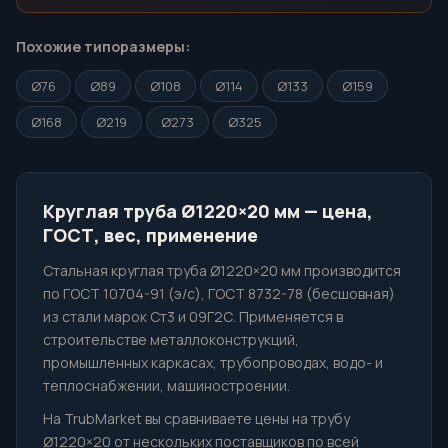
Похожие типоразмеры:
Ø76
Ø89
Ø108
Ø114
Ø133
Ø159
Ø168
Ø219
Ø273
Ø325
Круглая труба Ø1220×20 мм — цена,
ГОСТ, вес, применение
Стальная круглая труба Ø1220×20 мм производится
по ГОСТ 10704-91 (э/с), ГОСТ 8732-78 (бесшовная)
из стали марок Ст3 и 09Г2С. Применяется в
строительстве металлоконструкций,
промышленных каркасах, трубопроводах, водо- и
теплоснабжении, машиностроении.
На TrubMarket вы сравниваете цены на трубу
Ø1220×20 от нескольких поставщиков по всей