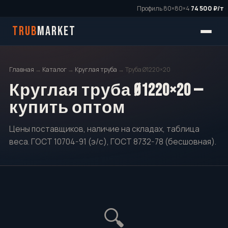
Профиль 80×80×4
74 500 ₽/т
·
TRUB
MARKET
Главная
→
Каталог
→
Круглая труба
→ Труба Ø1220×20
Круглая труба Ø1220×20 —
купить оптом
Цены поставщиков, наличие на складах, таблица
веса. ГОСТ 10704-91 (э/с), ГОСТ 8732-78 (бесшовная).
🔍