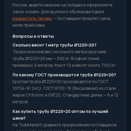
России, видите наличие на складах и оформляете
заказ онлайн. Для крупного объёма выгоднее
разместить тендер
— поставщики пришлют цены
ниже прайсовых.
Вопросы и ответы
Сколько весит 1 метр трубы Ø1220×20?
Теоретический вес погонного метра круглаяй
трубы Ø1220×20 мм — 592 кг. В одной тонне
примерно 2 метров. Хлыст 12 м весит около 7102 кг.
По какому ГОСТ производится труба Ø1220×20?
Круглая труба Ø1220×20 производится по ГОСТ
10704-91 (э/с), ГОСТ 8732-78 (бесшовная) из стали
марок Ст3сп/пс и 09Г2С. Стандартные длины — 6 и 12
метров.
Как купить трубу Ø1220×20 оптом по лучшей
цене?
На TrubMarket сравните предложения поставщиков