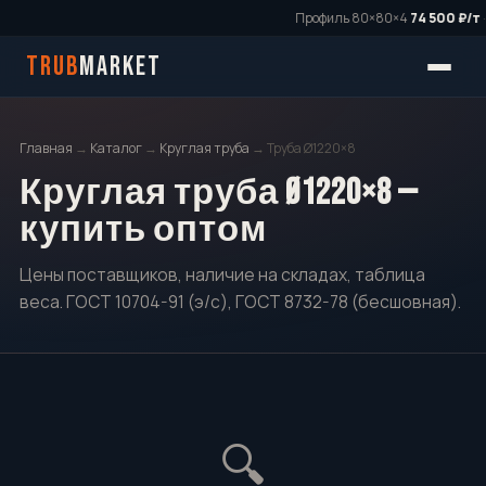
Профиль 80×80×4
74 500 ₽/т
·
TRUB
MARKET
Главная
→
Каталог
→
Круглая труба
→ Труба Ø1220×8
Круглая труба Ø1220×8 —
купить оптом
Цены поставщиков, наличие на складах, таблица
веса. ГОСТ 10704-91 (э/с), ГОСТ 8732-78 (бесшовная).
🔍