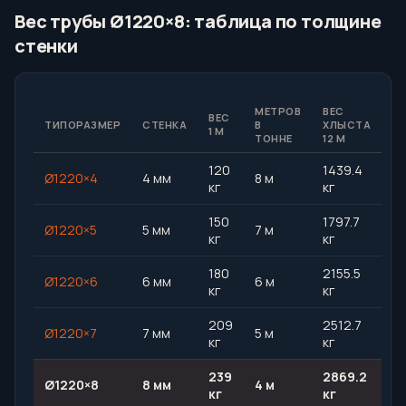
Вес трубы Ø1220×8: таблица по толщине
стенки
МЕТРОВ
ВЕС
ВЕС
ТИПОРАЗМЕР
СТЕНКА
В
ХЛЫСТА
1 М
ТОННЕ
12 М
120
1439.4
Ø1220×4
4 мм
8 м
кг
кг
150
1797.7
Ø1220×5
5 мм
7 м
кг
кг
180
2155.5
Ø1220×6
6 мм
6 м
кг
кг
209
2512.7
Ø1220×7
7 мм
5 м
кг
кг
239
2869.2
Ø1220×8
8 мм
4 м
кг
кг