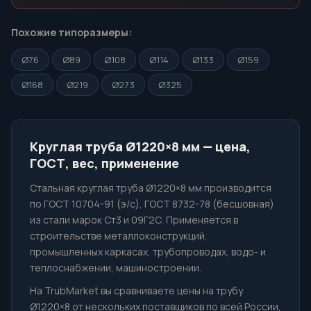
Похожие типоразмеры:
Ø76
Ø89
Ø108
Ø114
Ø133
Ø159
Ø168
Ø219
Ø273
Ø325
Круглая труба Ø1220×8 мм — цена,
ГОСТ, вес, применение
Стальная круглая труба Ø1220×8 мм производится
по ГОСТ 10704-91 (э/с), ГОСТ 8732-78 (бесшовная)
из стали марок Ст3 и 09Г2С. Применяется в
строительстве металлоконструкций,
промышленных каркасах, трубопроводах, водо- и
теплоснабжении, машиностроении.
На TrubMarket вы сравниваете цены на трубу
Ø1220×8 от нескольких поставщиков по всей России,