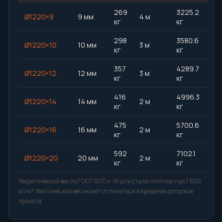
269
3225.2
Ø1220×9
9 мм
4 м
кг
кг
298
3580.6
Ø1220×10
10 мм
3 м
кг
кг
357
4289.7
Ø1220×12
12 мм
3 м
кг
кг
416
4996.3
Ø1220×14
14 мм
2 м
кг
кг
475
5700.6
Ø1220×16
16 мм
2 м
кг
кг
592
7102.1
Ø1220×20
20 мм
2 м
кг
кг
Теоретический вес по ГОСТ 10704-91 для стали плотностью 7 850
кг/м³. Фактический вес может отличаться в пределах допусков
проката.