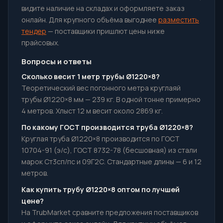
видите наличие на складах и оформляете заказ
онлайн. Для крупного объёма выгоднее
разместить
тендер
— поставщики пришлют цены ниже
прайсовых.
Вопросы и ответы
Сколько весит 1 метр трубы Ø1220×8?
Теоретический вес погонного метра круглаяй
трубы Ø1220×8 мм — 239 кг. В одной тонне примерно
4 метров. Хлыст 12 м весит около 2869 кг.
По какому ГОСТ производится труба Ø1220×8?
Круглая труба Ø1220×8 производится по ГОСТ
10704-91 (э/с), ГОСТ 8732-78 (бесшовная) из стали
марок Ст3сп/пс и 09Г2С. Стандартные длины — 6 и 12
метров.
Как купить трубу Ø1220×8 оптом по лучшей
цене?
На TrubMarket сравните предложения поставщиков