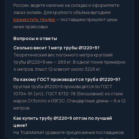
России, видите наличие на складах и оформляете
заказ онлайн. Для крупного объёма выгоднее
разместить тендер
— поставщики пришлют цены
ниже прайсовых.
Вопросы и ответы
Сколько весит 1 метр трубы Ø1220×9?
Теоретический вес погонного метра круглаяй
трубы Ø1220×9 мм — 269 кг. В одной тонне примерно
4 метров. Хлыст 12 м весит около 3225 кг.
По какому ГОСТ производится труба Ø1220×9?
Круглая труба Ø1220×9 производится по ГОСТ
10704-91 (э/с), ГОСТ 8732-78 (бесшовная) из стали
марок Ст3сп/пс и 09Г2С. Стандартные длины — 6 и 12
метров.
Как купить трубу Ø1220×9 оптом по лучшей
цене?
На TrubMarket сравните предложения поставщиков