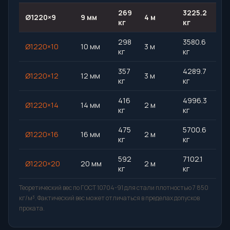
269
3225.2
Ø1220×9
9 мм
4 м
кг
кг
298
3580.6
Ø1220×10
10 мм
3 м
кг
кг
357
4289.7
Ø1220×12
12 мм
3 м
кг
кг
416
4996.3
Ø1220×14
14 мм
2 м
кг
кг
475
5700.6
Ø1220×16
16 мм
2 м
кг
кг
592
7102.1
Ø1220×20
20 мм
2 м
кг
кг
Теоретический вес по ГОСТ 10704-91 для стали плотностью 7 850
кг/м³. Фактический вес может отличаться в пределах допусков
проката.