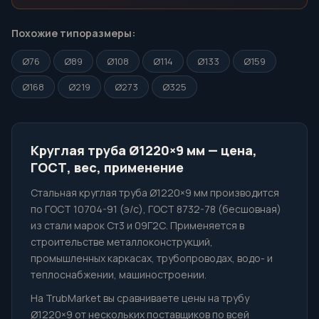
Похожие типоразмеры:
Ø76
Ø89
Ø108
Ø114
Ø133
Ø159
Ø168
Ø219
Ø273
Ø325
Круглая труба Ø1220×9 мм — цена,
ГОСТ, вес, применение
Стальная круглая труба Ø1220×9 мм производится
по ГОСТ 10704-91 (э/с), ГОСТ 8732-78 (бесшовная)
из стали марок Ст3 и 09Г2С. Применяется в
строительстве металлоконструкций,
промышленных каркасах, трубопроводах, водо- и
теплоснабжении, машиностроении.
На TrubMarket вы сравниваете цены на трубу
Ø1220×9 от нескольких поставщиков по всей