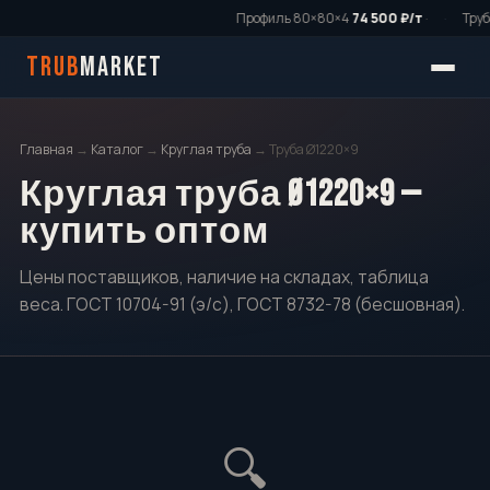
Профиль 80×80×4
74 500 ₽/т
·
·
Труба
TRUB
MARKET
Главная
→
Каталог
→
Круглая труба
→ Труба Ø1220×9
Круглая труба Ø1220×9 —
купить оптом
Цены поставщиков, наличие на складах, таблица
веса. ГОСТ 10704-91 (э/с), ГОСТ 8732-78 (бесшовная).
🔍