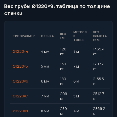
Вес трубы Ø1220×9: таблица по толщине
стенки
МЕТРОВ
ВЕС
ВЕС
ТИПОРАЗМЕР
СТЕНКА
В
ХЛЫСТА
1 М
ТОННЕ
12 М
120
1439.4
Ø1220×4
4 мм
8 м
кг
кг
150
1797.7
Ø1220×5
5 мм
7 м
кг
кг
180
2155.5
Ø1220×6
6 мм
6 м
кг
кг
209
2512.7
Ø1220×7
7 мм
5 м
кг
кг
239
2869.2
Ø1220×8
8 мм
4 м
кг
кг