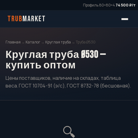
Профиль 80×80×4
74 500 ₽/т
·
TRUB
MARKET
Главная
→
Каталог
→
Круглая труба
→ Труба Ø530
Круглая труба Ø530 —
купить оптом
Цены поставщиков, наличие на складах, таблица
веса. ГОСТ 10704-91 (э/с), ГОСТ 8732-78 (бесшовная).
🔍