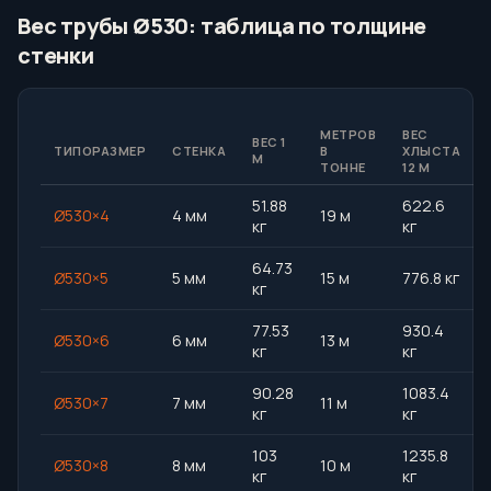
Вес трубы Ø530: таблица по толщине
стенки
МЕТРОВ
ВЕС
ВЕС 1
ТИПОРАЗМЕР
СТЕНКА
В
ХЛЫСТА
М
ТОННЕ
12 М
51.88
622.6
Ø530×4
4 мм
19 м
кг
кг
64.73
Ø530×5
5 мм
15 м
776.8 кг
кг
77.53
930.4
Ø530×6
6 мм
13 м
кг
кг
90.28
1083.4
Ø530×7
7 мм
11 м
кг
кг
103
1235.8
Ø530×8
8 мм
10 м
кг
кг