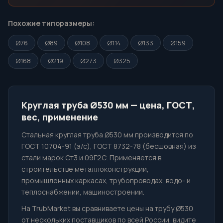
Похожие типоразмеры:
Ø76
Ø89
Ø108
Ø114
Ø133
Ø159
Ø168
Ø219
Ø273
Ø325
Круглая труба Ø530 мм — цена, ГОСТ,
вес, применение
Стальная круглая труба Ø530 мм производится по
ГОСТ 10704-91 (э/с), ГОСТ 8732-78 (бесшовная) из
стали марок Ст3 и 09Г2С. Применяется в
строительстве металлоконструкций,
промышленных каркасах, трубопроводах, водо- и
теплоснабжении, машиностроении.
На TrubMarket вы сравниваете цены на трубу Ø530
от нескольких поставщиков по всей России, видите