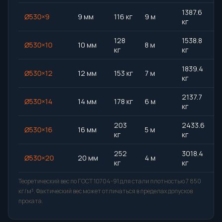
1387.6
Ø530×9
9 мм
116 кг
9 м
кг
128
1538.8
Ø530×10
10 мм
8 м
кг
кг
1839.4
Ø530×12
12 мм
153 кг
7 м
кг
2137.7
Ø530×14
14 мм
178 кг
6 м
кг
203
2433.6
Ø530×16
16 мм
5 м
кг
кг
252
3018.4
Ø530×20
20 мм
4 м
кг
кг
Теоретический вес по ГОСТ 10704-91 для стали плотностью 7 850
кг/м³. Фактический вес может отличаться в пределах допусков
проката.