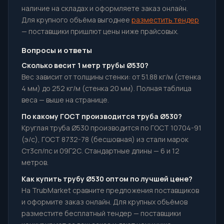
наличие на складах и оформляете заказ онлайн.
Для крупного объёма выгоднее
разместить тендер
— поставщики пришлют цены ниже прайсовых.
Вопросы и ответы
Сколько весит 1 метр трубы Ø530?
Вес зависит от толщины стенки: от 51.88 кг/м (стенка
4 мм) до 252 кг/м (стенка 20 мм). Полная таблица
веса — выше на странице.
По какому ГОСТ производится труба Ø530?
Круглая труба Ø530 производится по ГОСТ 10704-91
(э/с), ГОСТ 8732-78 (бесшовная) из стали марок
Ст3сп/пс и 09Г2С. Стандартные длины — 6 и 12
метров.
Как купить трубу Ø530 оптом по лучшей цене?
На TrubMarket сравните предложения поставщиков
и оформите заказ онлайн. Для крупных объёмов
разместите бесплатный тендер — поставщики